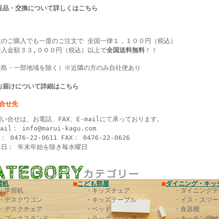
>返品・交換について詳しくはこちら
数のご購入でも一度のご注文で 全国一律１，１００円（税込）
購入金額３３,０００円（税込）以上で
全国送料無料
！！
離島・一部地域を除く）※近隣の方のみ自社便あり
>お届けについて詳細はこちら
い合せ先
い合せは、お電話、FAX、E-mailにて承っております。
mail：
info@marui-kagu.com
L： 0476-22-0611 FAX： 0476-22-0626
休日： 年末年始を除き毎水曜日
習机
■
こども部屋
■
ダイニング・キッ
・学習机
・キッズチェア
・ダイニングテ
・デスクワゴン
・キッズテーブル
・イス・スツー
・デスクチェア
・ベッド
・食器棚
・ブックスタンド
・ラック／シェルフ
・キッチン収納