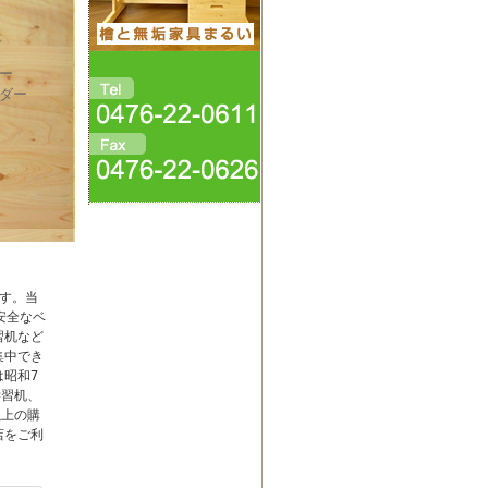
ー
ダー
す。当
安全なベ
習机など
集中でき
昭和7
学習机、
以上の購
店をご利