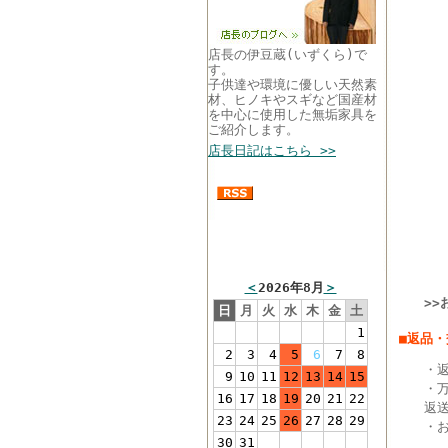
店長の伊豆蔵(いずくら)で
す。
子供達や環境に優しい天然素
材、ヒノキやスギなど国産材
を中心に使用した無垢家具を
ご紹介します。
店長日記はこちら >>
まるい家具営業カレン
ダー
＜
2026年8月
＞
>
日
月
火
水
木
金
土
1
■返品
2
3
4
5
6
7
8
・返
9
10
11
12
13
14
15
・
16
17
18
19
20
21
22
返
23
24
25
26
27
28
29
・
30
31