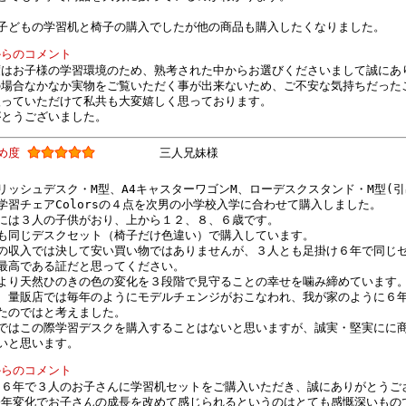
子どもの学習机と椅子の購入でしたが他の商品も購入したくなりました。
からのコメント
度はお子様の学習環境のため、熟考された中からお選びくださいまして誠にあ
の場合なかなか実物をご覧いただく事が出来ないため、ご不安な気持ちだった
入っていただけて私共も大変嬉しく思っております。
がとうございました。
すめ度
三人兄妹様
リッシュデスク・M型、A4キャスターワゴンM、ローデスクスタンド・M型(引
学習チェアColorsの４点を次男の小学校入学に合わせて購入しました。
には３人の子供がおり、上から１２、８、６歳です。
も同じデスクセット（椅子だけ色違い）で購入しています。
の収入では決して安い買い物ではありませんが、３人とも足掛け６年で同じ
最高である証だと思ってください。
より天然ひのきの色の変化を３段階で見守ることの幸せを噛み締めています
、量販店では毎年のようにモデルチェンジがおこなわれ、我が家のように６
たのではと考えました。
ではこの際学習デスクを購入することはないと思いますが、誠実・堅実にに
いと思います。
からのコメント
け６年で３人のお子さんに学習机セットをご購入いただき、誠にありがとうご
経年変化でお子さんの成長を改めて感じられるというのはとても感慨深いもの