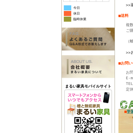
>
今日
休日
■送料
臨時休業
複
ご
（
>
■お問
お問
E-
TE
まるい家具モバイルサイト
定
■
学