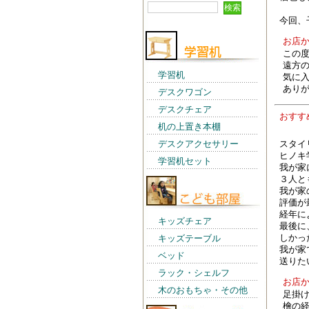
今回、
お店
この
遠方
学習机
気に
あり
デスクワゴン
デスクチェア
おす
机の上置き本棚
スタイ
デスクアクセサリー
ヒノキ
学習机セット
我が家
３人と
我が家
評価が
経年に
キッズチェア
最後に
しかっ
キッズテーブル
我が家
ベッド
送りた
ラック・シェルフ
お店
木のおもちゃ・その他
足掛
檜の