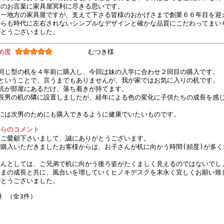
様のお言葉に家具屋冥利に尽きる思いです。
は一地方の家具屋ですが、支えて下さる皆様のおかげさまで創業６６年目を迎
からも時代に左右されないシンプルなデザインと確かな品質にこだわってまい
がとうございました。
すめ度
むつき様
同じ型の机を４年前に購入し、今回は妹の入学に合わせ２回目の購入です。
ということで、言うまでもありませんが、我が家ではお気に入りの机です。
机が部屋にあるだけ、落ち着きが持てます。
長男の机の隣に設置しましたが、経年による色の変化に子供たちの成長を感
には次男のためにも購入できるように健康でいたいものです。
からのコメント
もご愛顧下さいまして、誠にありがとうございます。
ご購入いただきましたお客様からは、お子さんが机に向かう時間(頻度)が多
さんとしては、ご兄弟で机に向かう後ろ姿がたくましく見えるのではないでし
さまの成長と共に、風合いを増していくヒノキデスクを末永く宜しくお願い致
がとうございました。
件 （全3件）