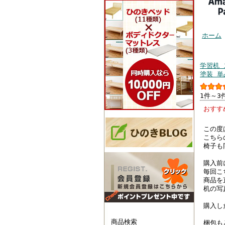
ホーム
お客様
学習机 
塗装 単
1件～3
おす
この度
こちら
椅子も
購入前
毎回こ
商品を
机の写
購入し
商品検索
梱包も