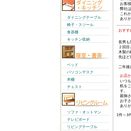
お客
弊社
これ
ダイニングテーブル
あり
椅子・スツール
おす
食器棚
キッチン収納
長男も
２回目
木製の
先ほど
ベッド
二年後
パソコンデスク
お店
本棚
いつ
机を
チェスト
す。
親御
お子
あり
ソファ・オットマン
1件～3
テレビボード
リビングテーブル