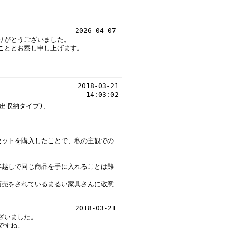
2026-04-07
りがとうございました。
こととお察し申し上げます。
2018-03-21
14:03:02
出収納タイプ)、
セットを購入したことで、私の主観での
。
年越しで同じ商品を手に入れることは難
商売をされているまるい家具さんに敬意
2018-03-21
ざいました。
ですね。