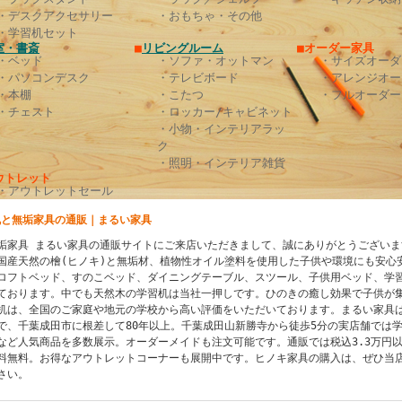
・デスクアクセサリー
・おもちゃ・その他
・学習机セット
室・書斎
■
リビングルーム
■オーダー家具
・ベッド
・ソファ・オットマン
・サイズオーダ
・パソコンデスク
・テレビボード
・アレンジオー
・本棚
・こたつ
・フルオーダー
・チェスト
・ロッカー/キャビネット
・小物・インテリアラッ
ク
・照明・インテリア雑貨
ウトレット
・アウトレットセール
机と無垢家具の通販｜まるい家具
垢家具 まるい家具の通販サイトにご来店いただきまして、誠にありがとうございま
国産天然の檜(ヒノキ)と無垢材、植物性オイル塗料を使用した子供や環境にも安心
ロフトベッド、すのこベッド、ダイニングテーブル、スツール、子供用ベッド、学
ております。中でも天然木の学習机は当社一押しです。ひのきの癒し効果で子供が
机は、全国のご家庭や地元の学校から高い評価をいただいております。まるい家具は
で、千葉成田市に根差して80年以上。千葉成田山新勝寺から徒歩5分の実店舗では
など人気商品を多数展示。オーダーメイドも注文可能です。通販では税込3.3万円
料無料。お得なアウトレットコーナーも展開中です。ヒノキ家具の購入は、ぜひ当
さい。