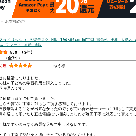
> お客様の声
の声
スタイリッシュ 学習デスク M型 100×60cm 固定脚 書斎机 平机 天然木
品 スマート 国産 通販
5.0
(3件)
件 （全3件）
すめ度
ゆう様
はお世話になりました。
の机を子どもの学習机用と購入しました。
同時購入です。
に何度も質問させて貰いました。
ちらの質問に丁寧に対応して頂き感謝しております。
直接確認することが出来なかったのですが問い合わせ一つ一つに対応して貰
真を送って頂いたり直接電話にて相談しましたが毎回丁寧に対応して貰えま
た机ですが節もなく綺麗な天板で申し分ないです。
とても丁寧で商品を大切に扱っているのがわかります。