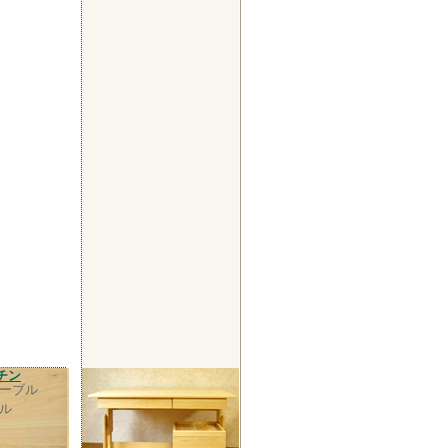
チン
ーブル
ル