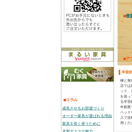
■
寝
■ア
学習
檜と無
店では
ッド、
を扱っ
■コラム
る学習
年創業
成長させるお部屋づくり
ベッド
オーダー家具が選ばれる理由
入で送
用くだ
家具を長く使うために
木製デスクの魅力