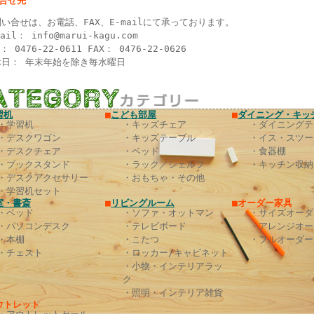
い合せ先
い合せは、お電話、FAX、E-mailにて承っております。
mail：
info@marui-kagu.com
L： 0476-22-0611 FAX： 0476-22-0626
休日： 年末年始を除き毎水曜日
習机
■
こども部屋
■
ダイニング・キッ
・学習机
・キッズチェア
・ダイニングテ
・デスクワゴン
・キッズテーブル
・イス・スツー
・デスクチェア
・ベッド
・食器棚
・ブックスタンド
・ラック／シェルフ
・キッチン収納
・デスクアクセサリー
・おもちゃ・その他
・学習机セット
室・書斎
■
リビングルーム
■オーダー家具
・ベッド
・ソファ・オットマン
・サイズオーダ
・パソコンデスク
・テレビボード
・アレンジオー
・本棚
・こたつ
・フルオーダー
・チェスト
・ロッカー/キャビネット
・小物・インテリアラッ
ク
・照明・インテリア雑貨
ウトレット