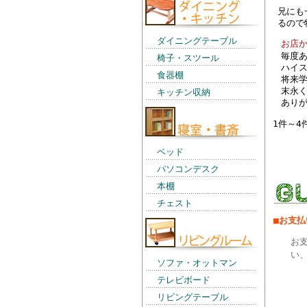
兄にも
るので
ダイニングテーブル
お店
毎度
椅子・スツール
ハイス
食器棚
将来
末永
キッチン収納
あり
1件～4
ベッド
パソコンデスク
本棚
チェスト
■お支
お
い、
ソファ・オットマン
テレビボード
リビングテーブル