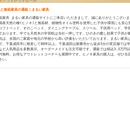
・アウトレットセール
机と無垢家具の通販｜まるい家具
垢家具 まるい家具の通販サイトにご来店いただきまして、誠にありがとうございま
国産天然の檜(ヒノキ)と無垢材、植物性オイル塗料を使用した子供や環境にも安心
ロフトベッド、すのこベッド、ダイニングテーブル、スツール、子供用ベッド、学
ております。中でも天然木の学習机は当社一押しです。ひのきの癒し効果で子供が
机は、全国のご家庭や地元の学校から高い評価をいただいております。まるい家具は
で、千葉成田市に根差して80年以上。千葉成田山新勝寺から徒歩5分の実店舗では
など人気商品を多数展示。オーダーメイドも注文可能です。通販では税込3.3万円
料無料。お得なアウトレットコーナーも展開中です。ヒノキ家具の購入は、ぜひ当
さい。