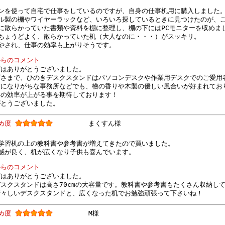
ンを使って自宅で仕事をしているのですが、自身の仕事机用に購入しました
ル製の棚やワイヤーラックなど、いろいろ探しているときに見つけたのが、
に散らかっていた書類や資料を棚に整理し、棚の下にはPCモニターを収めま
ちょうどよく、散らかっていた机（大人なのに・・・）がスッキリ。
やされ、仕事の効率も上がりそうです。
からのコメント
度はありがとうございました。
げさまで、ひのきデスクスタンドはパソコンデスクや作業用デスクでのご愛用
質になりがちな事務所などでも、檜の香りや木製の優しい風合いが好まれてお
事の効率が上がる事を期待しております！
がとうございました。
すめ度
まくすん様
学習机の上の教科書や参考書が増えてきたので買いました。
感が良く、机が広くなり子供も喜んでいます。
からのコメント
度はありがとうございました。
スクスタンドは高さ70cmの大容量です。教科書や参考書もたくさん収納し
清々しいデスクスタンドと、広くなった机でお勉強頑張って下さいね！
すめ度
M様