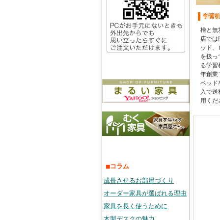
学習
檜と無
店では
ッド、
を扱っ
る学習
年創業
ベッド
入で送
用くだ
■コラム
成長させるお部屋づくり
オーダー家具が選ばれる理由
家具を長く使うために
木製デスクの魅力