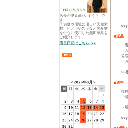
店長の伊豆蔵(いずくら)で
す。
子供達や環境に優しい天然素
>
材、ヒノキやスギなど国産材
を中心に使用した無垢家具を
■返品
ご紹介します。
店長日記はこちら >>
・返
・
返
・
まるい家具営業カレン
>
ダー
＜
2026年8月
＞
■送料
日
月
火
水
木
金
土
複
1
ご
2
3
4
5
6
7
8
（
9
10
11
12
13
14
15
16
17
18
19
20
21
22
>
23
24
25
26
27
28
29
30
31