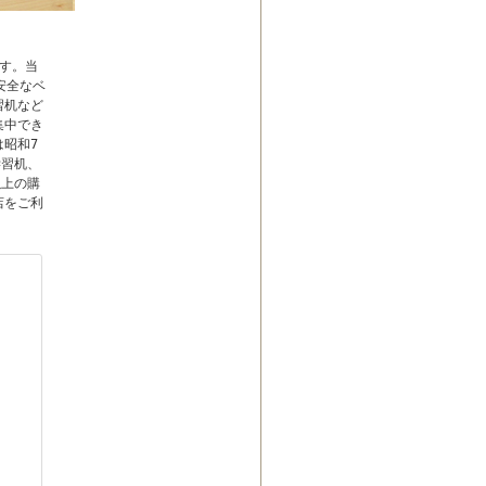
す。当
安全なベ
習机など
集中でき
昭和7
学習机、
以上の購
店をご利