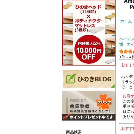
ホーム
お客様
ハイデス
垢 オ
1件～4
おす
ハイデ
リラッ
で、と
お店
この
重厚
目に
あり
おす
商品検索