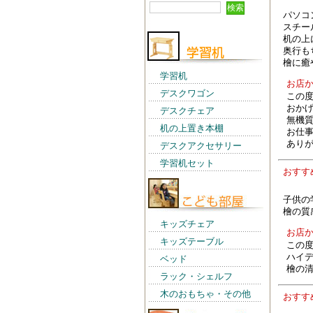
パソコ
スチー
机の上
奥行も
檜に癒
学習机
お店
デスクワゴン
この
おか
デスクチェア
無機
机の上置き本棚
お仕
あり
デスクアクセサリー
学習机セット
おす
子供の
檜の質
キッズチェア
お店
キッズテーブル
この
ハイデ
ベッド
檜の
ラック・シェルフ
木のおもちゃ・その他
おす