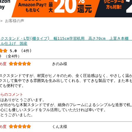
> お客様の声
の声
クスタンド・L型(棚タイプ) 幅115cm学習机用 高さ70cm 上置き本棚
イル仕上げ 国産
5.0
(4件)
件 （全4件）
すめ度
きのみ様
スクスタンドですが、材質がヒノキのため、全く圧迫感はなく、やさしく温
クスして集中できる雰囲気を生み出してくれる、すてきな製品です。また本
ても便利です。
からのコメント
度はありがとうございます。
感が出がちな木製スタンドですが、細身のフレームによるシンプルな造形で机
も心にも優しいスタンドをフル活用していただければ幸いです。
がとうございました。
すめ度
くん太様