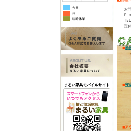
■お問
今日
お問
休日
E-
臨時休業
TE
定
■
学
■
寝
まるい家具モバイルサイト
■ア