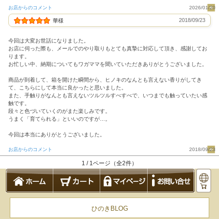
お店からのコメント
2026/01/20
2018/09/23
華様
今回は大変お世話になりました。
お店に伺った際も、メールでのやり取りもとても真摯に対応して頂き、感謝してお
ります。
お忙しい中、納期についてもワガママを聞いていただきありがとうございました。
商品が到着して、箱を開けた瞬間から、ヒノキのなんとも言えない香りがしてき
て、こちらにして本当に良かったと思いました。
また、手触りがなんとも言えないツルツルすべすべで、いつまでも触っていたい感
触です。
段々と色づいていくのがまた楽しみです。
うまく「育てられる」といいのですが…。
今回は本当にありがとうございました。
お店からのコメント
2018/09/23
1 / 1ページ（全2件）
ひのきBLOG