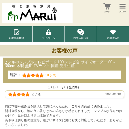
お客様の声
ヒノキのシンプルテレビボード 100 テレビ台 サイズオーダー 60～
180cm 木製 無垢 TVラック 国産 受注生産
総評：
5.0 (2件)
1 / 1ページ（全2件）
2026/01/18
ピノ様
前に本棚や踏み台を購入して気に入ったため、こちらの商品に決めました。
開封直後から、檜の良い香りと木の温もりが感じられました。シンプルな作りのお
かげで、見た目より沢山収納できます。
高さや仕切り板の位置等、細かいサイズ変更にも快く対応していただき、ありがと
うございました。