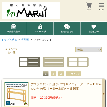
トップへ戻る
>
学習机
>
ブックスタンド
1 / 3ページ
（全41件）
1
2
3
次へ
デスクスタンド (棚タイプ) サイズオーダー 71～118cm
ひのき 無垢 オーダー上置き本棚 国産
価格： 20,350円(税込)
～