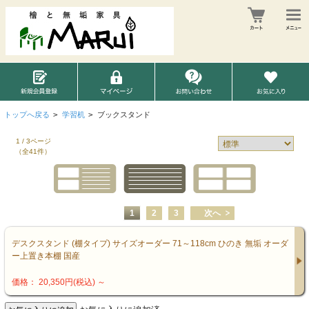
トップへ戻る
>
学習机
>
ブックスタンド
1 / 3ページ
（全41件）
1
2
3
次へ
デスクスタンド (棚タイプ) サイズオーダー 71～118cm ひのき 無垢 オーダ
ー上置き本棚 国産
価格： 20,350円(税込)
～