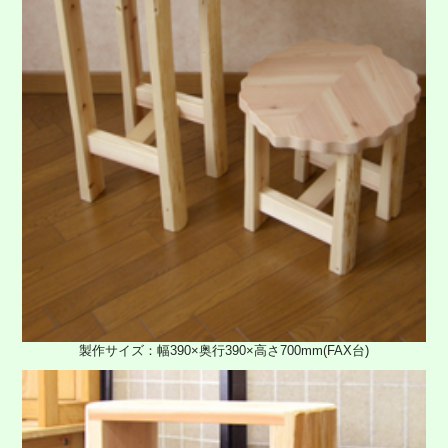
製作サイズ：幅390×奥行390×高さ700mm(FAX台)