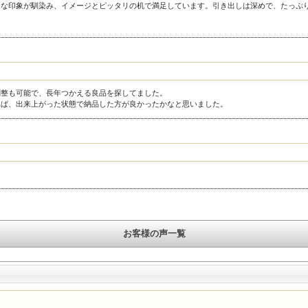
さな印象が馴染み、イメージとピッタリの机で満足しています。引き出しは深めで、たっぷ
成長に合わせて高さを変えながら、
小学校と同じ学習環境で、ずっと使えるデスクです。
「長く使える机がいい」
「子どもに安心なものを選びたい」
調整も可能で、長年つかえる良品を探してました。
れば、出来上がった状態で納品した方が良かったかなと思いました。
そんな方に選ばれています。
お客様の声一覧