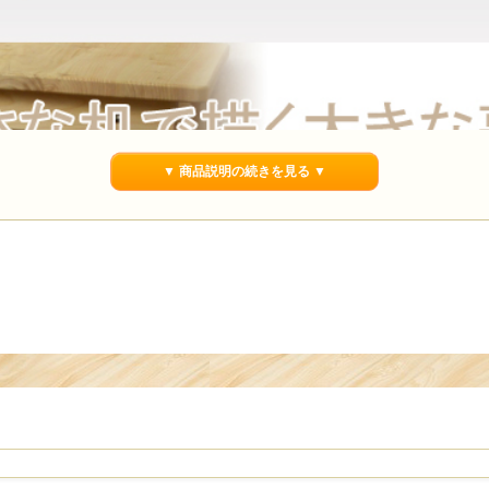
▼ 商品説明の続きを見る ▼
お子さまが毎日使うものだから、
“安心して長く使える机”を。
国産ひのきのやさしい手触りと香り。