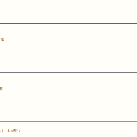
国産
ズ用
ク] 山田照明