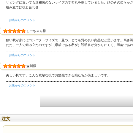
リビングに置いても違和感のないサイズの学習机を探していました。ひのきの柔らか
組み立ては机と合わせ
お店からのコメント
しーちゃん様
狭い我が家にはコンパクトサイズで、且つ、とても質の良い商品だと思います。高さ
ただ、一人で組み立たのですが（母親である私が）説明書が分かりにくく、可能であ
お店からのコメント
森川様
美しい机です。こんな素敵な机でお勉強できる娘たちが羨ましいです。
お店からのコメント
注文