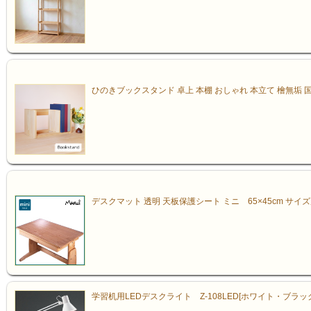
ひのきブックスタンド 卓上 本棚 おしゃれ 本立て 檜無垢 
デスクマット 透明 天板保護シート ミニ 65×45cm サイ
学習机用LEDデスクライト Z-108LED[ホワイト・ブラッ