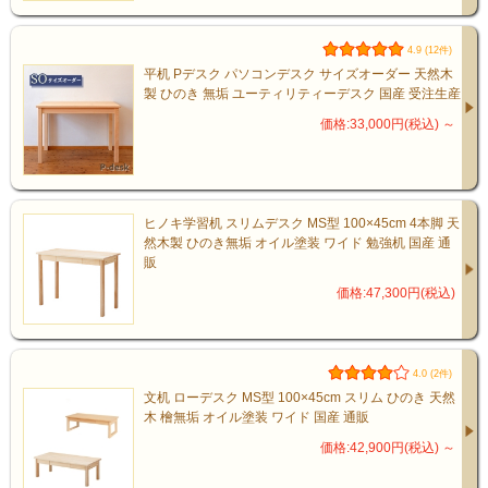
4.9 (12件)
平机 Pデスク パソコンデスク サイズオーダー 天然木
製 ひのき 無垢 ユーティリティーデスク 国産 受注生産
価格:33,000円(税込)
～
ヒノキ学習机 スリムデスク MS型 100×45cm 4本脚 天
然木製 ひのき無垢 オイル塗装 ワイド 勉強机 国産 通
販
価格:47,300円(税込)
4.0 (2件)
文机 ローデスク MS型 100×45cm スリム ひのき 天然
木 檜無垢 オイル塗装 ワイド 国産 通販
価格:42,900円(税込)
～