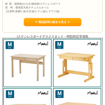
材 質：国産桧(ひのき)無垢材/ステンレスボード
塗 料：環境型天然ナチュラルオイル
(主原料:亜麻仁油/大豆油/ヒマシ油/ヒマワリ油)
サイズ：幅980×奥行160×高さ210mm
仕 様：組立品
▼ 商品説明の続きを見る ▼
(ステンレスボードデスクスタンド・M型)対応学習机