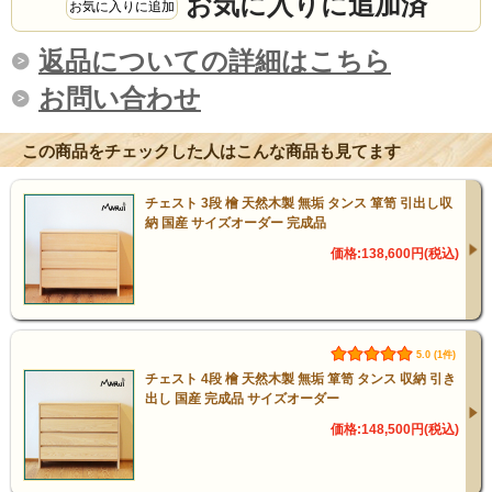
お気に入りに追加済
ルにてお送り致しますので、
返品についての詳細はこちら
ご確認をお願い致します。
お問い合わせ
この商品をチェックした人はこんな商品も見てます
商品仕様
チェスト 3段 檜 天然木製 無垢 タンス 箪笥 引出し収
納 国産 サイズオーダー 完成品
価格:138,600円(税込)
サイズ(外寸)
幅100cm
5.0 (1件)
奥行45cm
チェスト 4段 檜 天然木製 無垢 箪笥 タンス 収納 引き
出し 国産 完成品 サイズオーダー
高さ85cm
価格:148,500円(税込)
※詳細サイズにつきましては