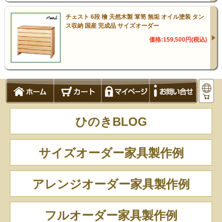
図面をご確認ください
チェスト 6段 檜 天然木製 箪笥 無垢 オイル塗装 タン
ス収納 国産 完成品 サイズオーダー
価格:159,500円(税込)
素材
国産ひのき無垢材[ほぼ節無
し]
ひのきBLOG
塗料
サイズオーダー家具製作例
天然ナチュラルオイル
（亜麻仁油 / 大豆油 / ヒマシ
アレンジオーダー家具製作例
油 / ヒマワリ油）
フルオーダー家具製作例