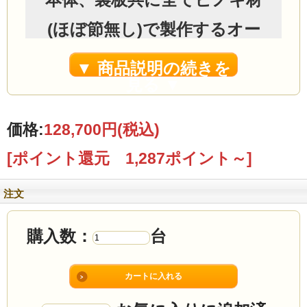
(ほぼ節無し)で製作するオー
プンロッカーです。
▼ 商品説明の続きを
見る ▼
内部左右に1枚づつ(2枚)可動
棚が入ります
価格:
128,700円
(税込)
[ポイント還元 1,287ポイント～]
天板上に敷く1mm厚の別注透
注文
明マット(99×44cm)を1枚付
属。
購入数：
台
オープンロッカーは図面を作
成いたします。出来次第メー