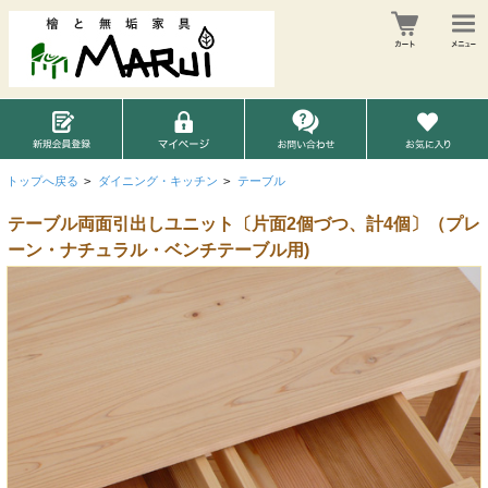
トップへ戻る
>
ダイニング・キッチン
>
テーブル
テーブル両面引出しユニット〔片面2個づつ、計4個〕（プレ
ーン・ナチュラル・ベンチテーブル用)