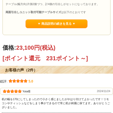
テーブル(幅方向)片側2個づつ、計4個の引出しがセットになっております。
両面引出しユニット取付可能テーブルサイズ
は以下のとおりです
プレーンテーブル
（幅100cm以上、奥行85cm以上）
ナチュラルテーブル
（幅100cm以上、奥行85cm以上）
▼ 商品説明の続きを見る ▼
ベンチテーブル
（幅100cm以上、奥行90cm以上）
※テーブルの奥行が８５cm未満（ベンチテーブルのみ９０cm未満）の場合は両面
引出しユニットの取り付けができません。片側2個の片面引出しユニット(14,300
円)をご選択ください。
価格:
23,100円
(税込)
※引出しユニットは、プレーンテーブル、ナチュラルテーブル、ベンチテーブル
[ポイント還元 231ポイント～]
に取り付ける受注生産商品です。
テーブルとご一緒にご注文ください。
(後付けは出来ません)また、引出しユニット
のみの販売は行っておりません。
お客様の声（2件）
塗 装/環境型天然ナチュラルオイル(主原料:亜麻仁油/大豆油/ヒマシ油/ヒマワリ
油)
総評:
5.0
素 材/国産桧(ひのき)無垢材〔節少なめ〕引出し底のみ杉無垢板使用
規 格/内寸：幅250×奥行305×高さ45mm(4杯)
仕 様/■受注生産■完成品(テーブルに取り付け済みになります)
2024/11/24
Yuta様
机の幅を170にしてしまったので小さく感じましたがやはり付けてよかったです！リモ
コンやティッシュなどをしまう事ができるので常に机が綺麗に保てます。ありがとうご
ざいました。