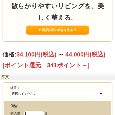
散らかりやすいリビングを、美
しく整える。
スリム天然木チェスト
▼ 商品説明の続きを見る ▼
幅40cm・2段（完成品）
ソファ横・サイド収納向け
価格:
34,100円
(税込)
～
44,000円
(税込)
Oak・Walnut
[ポイント還元 341ポイント～]
注文
材質：
価格:
－
購入数：
台