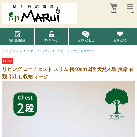
トップへ戻る
>
リビングルーム
>
小物・インテリアラック
NEW
リビング ローチェスト スリム 幅40cm 2段 天然木製 無垢 衣
類 引出し収納 オーク