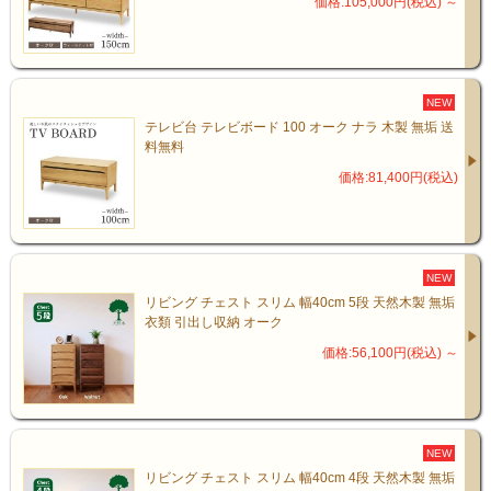
価格:105,000円(税込)
～
NEW
テレビ台 テレビボード 100 オーク ナラ 木製 無垢 送
料無料
価格:81,400円(税込)
NEW
リビング チェスト スリム 幅40cm 5段 天然木製 無垢
衣類 引出し収納 オーク
価格:56,100円(税込)
～
・高級感あるウォールナット
NEW
リビング チェスト スリム 幅40cm 4段 天然木製 無垢