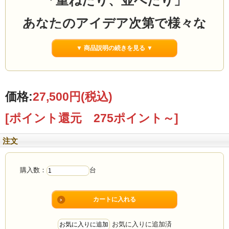
「重ねたり、並べたり」
あなたのアイデア次第で様々な
用途に使える
▼ 商品説明の続きを見る ▼
シンプルラック
つみかさねラック(大)
価格:
27,500円
(税込)
ウォールナット
[ポイント還元 275ポイント～]
注文
購入数：
台
お気に入りに追加済