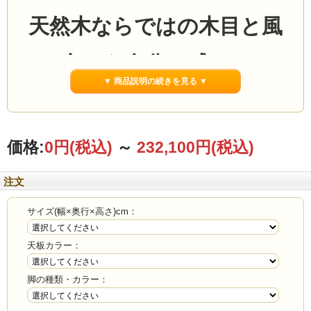
天然木ならではの木目と風
合いを存分に感じる
▼ 商品説明の続きを見る ▼
秋田県産・栗無垢材のダイ
ニングテーブル
価格:
0円
(税込)
～
232,100円
(税込)
幅130cm～180cmまで
注文
サイズオーダー可能
サイズ(幅×奥行×高さ)cm：
天板カラー：
家財宅急便での無料配送
脚の種類・カラー：