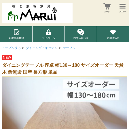
トップへ戻る
>
ダイニング・キッチン
>
テーブル
NEW
ダイニングテーブル 座卓 幅130～180 サイズオーダー 天然
木 栗無垢 国産 長方形 単品