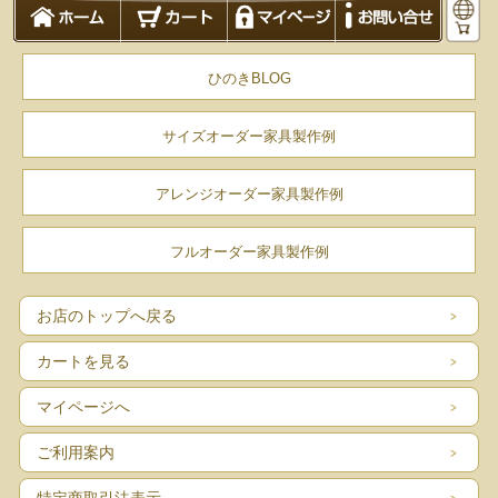
ひのきBLOG
サイズオーダー家具製作例
アレンジオーダー家具製作例
秋田県産栗(くり)無垢材
フルオーダー家具製作例
お店のトップへ戻る
日本の気候風土で育った最適材
カートを見る
✔ 圧倒的な気品
マイページへ
✔ 表情豊かな木目
ご利用案内
✔ なめらかな肌触り