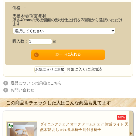
価格:
－
お部屋や使い方に合わせて選べる3
天板木端(側面)形状:
厚さ40mmの天板側面の形状(仕上げ)を2種類から選択いただけ
つのポイント
ます
購入数：
台
✔ 選べる2色のカラー
✔ 選べる天板端2形状
✔ 選べる3タイプの脚
お気に入りに追加済
返品についての詳細はこちら
お問い合わせ
この商品をチェックした人はこんな商品も見てます
NEW
ダイニングチェア オーク アームチェア 無垢 ライト 天
然木製 おしゃれ 食卓椅子 肘付き椅子