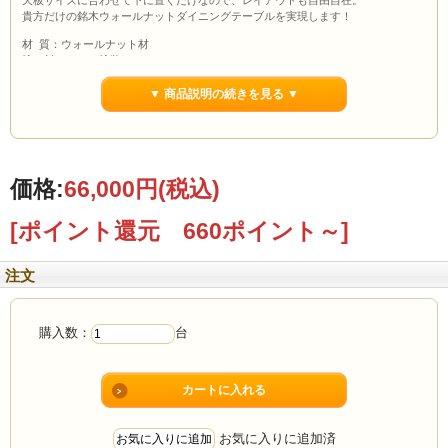
天板サイズに合わせて下に置くだけなので、レイアウトも自由自在。
貴方だけの銘木ウォールナットダイニングテーブルを実現します！
材 質：ウォールナット材
塗 料：オイル塗装
サイズ：幅650×奥行300×高さ650mm
仕 様：完成品(2台1組)
▼ 商品説明の続きを見る ▼
価格:
66,000円
(税込)
[ポイント還元 660ポイント～]
注文
購入数：
台
お気に入りに追加済