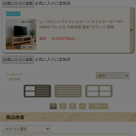
お気に入りに追加済
PICK UP
ヒノキのシンプルテレビボード サイズオーダー 60～
180cm テレビ台 天然木製 無垢 TVラック 国産
価格： 30,800円(税込)
～
お気に入りに追加済
1 / 4ページ
（全72件）
1
2
3
4
次へ
商品検索