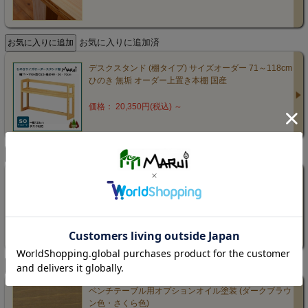
お気に入りに追加済
デスクスタンド (棚タイプ) サイズオーダー 71～118cm
ひのき 無垢 オーダー上置き本棚 国産
価格： 20,350円(税込)
～
お気に入りに追加済
ヒノキテレビボード サイズオーダー 60～180cm テレ
ビ台 可動棚 天然木製 無垢 オイル仕上げ TV台 国産
価格： 55,000円(税込)
～
お気に入りに追加済
ベンチテーブル用オプションオイル塗装 (ダークブラウ
ン色・さくら色)