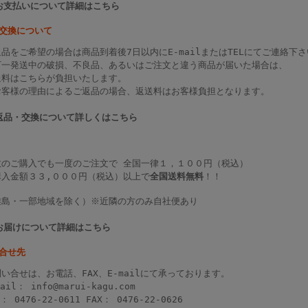
>お支払いについて詳細はこちら
・交換について
品をご希望の場合は商品到着後7日以内にE-mailまたはTELにてご連絡下
万一発送中の破損、不良品、あるいはご注文と違う商品が届いた場合は、
送料はこちらが負担いたします。
お客様の理由によるご返品の場合、返送料はお客様負担となります。
>返品・交換について詳しくはこちら
数のご購入でも一度のご注文で 全国一律１，１００円（税込）
購入金額３３,０００円（税込）以上で
全国送料無料
！！
離島・一部地域を除く）※近隣の方のみ自社便あり
>お届けについて詳細はこちら
い合せ先
い合せは、お電話、FAX、E-mailにて承っております。
mail：
info@marui-kagu.com
L： 0476-22-0611 FAX： 0476-22-0626