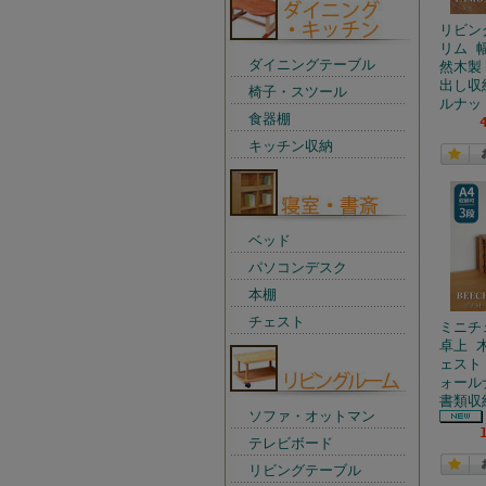
リビン
リム 幅
ダイニングテーブル
然木製
出し収
椅子・スツール
ルナッ
食器棚
キッチン収納
ベッド
パソコンデスク
本棚
チェスト
ミニチ
卓上 木
ェスト
ォール
書類収
ソファ・オットマン
テレビボード
リビングテーブル