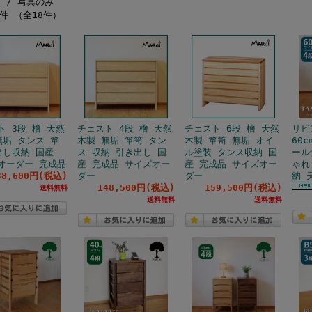
き
/ 写真のみ
8件 （全18件）
ト 3段 檜 天然
チェスト 4段 檜 天然
チェスト 6段 檜 天然
リビ
無垢 タンス 箪
木製 無垢 箪笥 タン
木製 箪笥 無垢 オイ
60
出し収納 国産
ス 収納 引き出し 国
ル塗装 タンス収納 国
ール
オーダー 完成品
産 完成品 サイズオー
産 完成品 サイズオー
ゃれ
38,600円(税込)
ダー
ダー
納 
148,500円(税込)
159,500円(税込)
送料無料
送料無料
送料無料