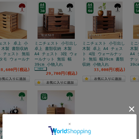
ェスト 卓上 小
ミニチェスト 小引出し
ミニチェスト 小引出し
ミニ
 木製 書類収納
卓上 書類収納 木製
木製 卓上 A4 チェス
木製
4 チェスト 無垢
A4 チェスト 3段 ウォ
ト 4段 ウォールナッ
A4
 タモ ウォールナ
ールナット 無垢 幅
ト 無垢 幅39cm 書類
ナッ
39cm 小物入れ
収納 小物入れ
39
28,600円(税込)
33,000円(税込)
29,700円(税込)
グ ローチェスト
リビング チェスト ス
幅40cm 2段
リム 幅40cm 5段 天