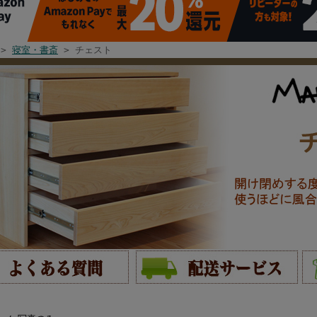
>
寝室・書斎
> チェスト
覧