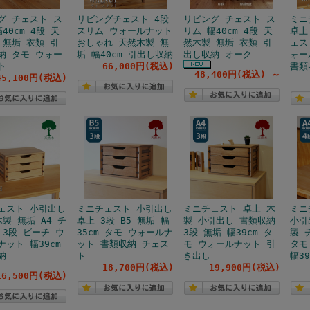
グ チェスト ス
リビングチェスト 4段
リビング チェスト ス
ミニ
40cm 4段 天
スリム ウォールナット
リム 幅40cm 4段 天
卓上
 無垢 衣類 引
おしゃれ 天然木製 無
然木製 無垢 衣類 引
ェス
納 タモ ウォー
垢 幅40cm 引出し収納
出し収納 オーク
ォー
ト
66,000円(税込)
書類
48,400円(税込)
～
45,100円(税込)
ェスト 小引出し
ミニチェスト 小引出し
ミニチェスト 卓上 木
ミニ
製 無垢 A4 チ
卓上 3段 B5 無垢 幅
製 小引出し 書類収納
小引
 3段 ビーチ ウ
35cm タモ ウォールナ
3段 無垢 幅39cm タ
製 
ナット 幅39cm
ット 書類収納 チェス
モ ウォールナット 引
タモ
納
ト
き出し
幅39
18,700円(税込)
19,900円(税込)
16,500円(税込)