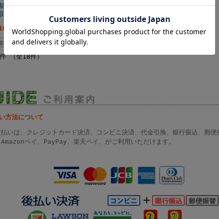
製 無垢 衣類
然木製 無垢 衣類 引
収納 オーク
出し収納 オーク
,100円(税込)
～
56,100円(税込)
～
8件 （全18件）
払い方法について
支払いは、クレジットカード決済、コンビニ決済、代金引換、銀行振込、郵便
Amazonペイ、PayPay、楽天ペイ、がご利用いただけます。