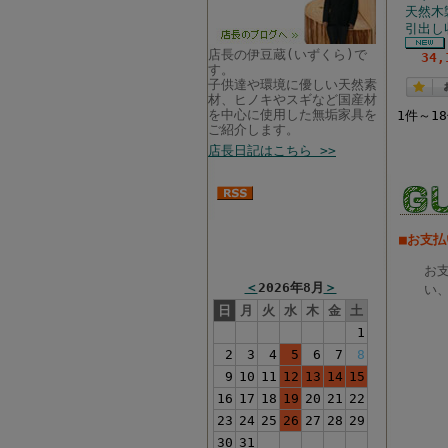
天然木
引出し
店長の伊豆蔵(いずくら)で
34
す。
子供達や環境に優しい天然素
材、ヒノキやスギなど国産材
を中心に使用した無垢家具を
1件～1
ご紹介します。
店長日記はこちら >>
■お支
まるい家具営業カレン
ダー
お
＜
2026年8月
＞
い、
日
月
火
水
木
金
土
1
2
3
4
5
6
7
8
9
10
11
12
13
14
15
16
17
18
19
20
21
22
23
24
25
26
27
28
29
30
31