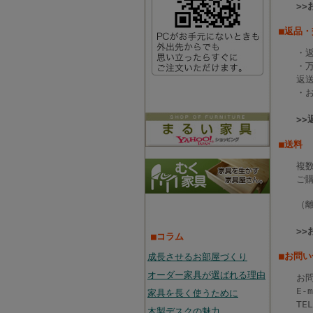
>
■返品
・返
・
返
・
>
■送料
複
ご
（
>
■コラム
■お問
成長させるお部屋づくり
オーダー家具が選ばれる理由
お問
E-
家具を長く使うために
TE
木製デスクの魅力