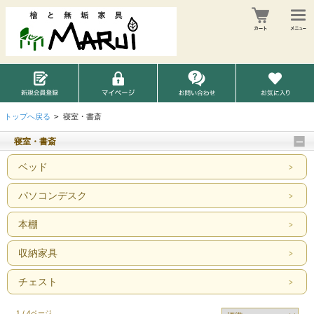
トップへ戻る
>
寝室・書斎
寝室・書斎
ベッド
パソコンデスク
本棚
収納家具
チェスト
1 / 4ページ