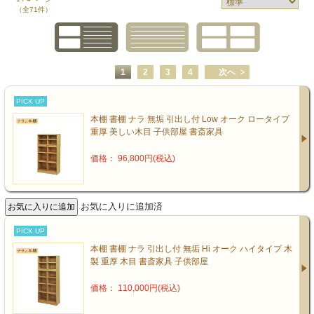
（全71件）
1
2
3
4
次へ
PICK UP
本棚 書棚 ナラ 無垢 引出し付 Low オーク ロータイプ
重厚 美しい木目 子供部屋 書斎家具
価格： 96,800円(税込)
お気に入りに追加済
PICK UP
本棚 書棚 ナラ 引出し付 無垢 Hi オーク ハイタイプ 木
製 重厚 木目 書斎家具 子供部屋
価格： 110,000円(税込)