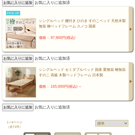
お気に入りに追加済
PICK UP
シングルベッド 棚付き ひのき すのこベッド 天然木製
無垢 檜ベッドフレーム スノコ 国産
価格： 97,900円(税込)
お気に入りに追加済
シングルベッド セミダブルベッド 国産 栗無垢 檜無垢
すのこ 高級 木製ベッドフレーム 日本製
価格： 165,000円(税込)
～
お気に入りに追加済
1 / 4ページ
（全71件）