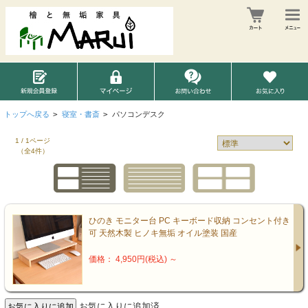
トップへ戻る
>
寝室・書斎
>
パソコンデスク
1 / 1ページ
（全4件）
ひのき モニター台 PC キーボード収納 コンセント付き
可 天然木製 ヒノキ無垢 オイル塗装 国産
価格： 4,950円(税込)
～
お気に入りに追加済