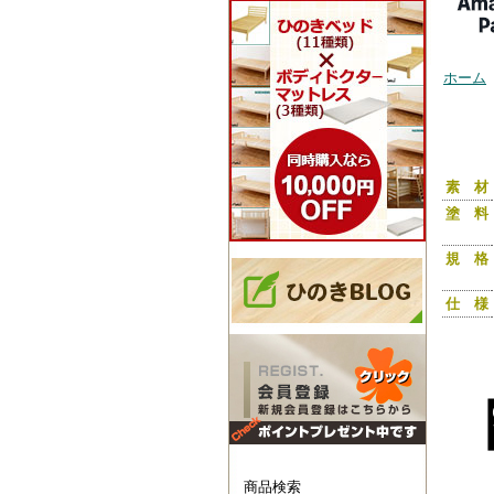
ホーム
ひのき
60/2
ック 
収納棚
素 材
塗 料
規 格
仕 様
商品検索