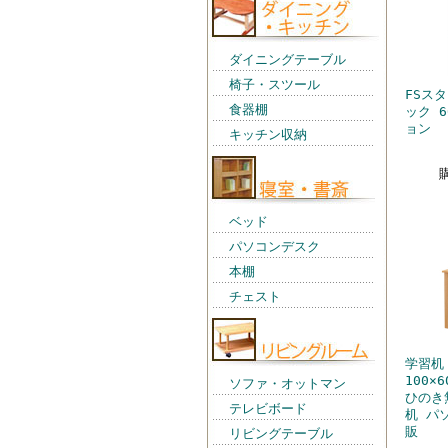
ダイニングテーブル
椅子・スツール
FSス
食器棚
ック 6
ョン
キッチン収納
ベッド
パソコンデスク
本棚
チェスト
学習机
100×
ソファ・オットマン
ひのき
テレビボード
机 パ
販
リビングテーブル