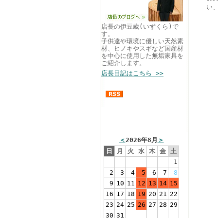
い、
店長の伊豆蔵(いずくら)で
す。
子供達や環境に優しい天然素
材、ヒノキやスギなど国産材
を中心に使用した無垢家具を
ご紹介します。
店長日記はこちら >>
まるい家具営業カレン
ダー
＜
2026年8月
＞
日
月
火
水
木
金
土
1
2
3
4
5
6
7
8
9
10
11
12
13
14
15
16
17
18
19
20
21
22
23
24
25
26
27
28
29
30
31