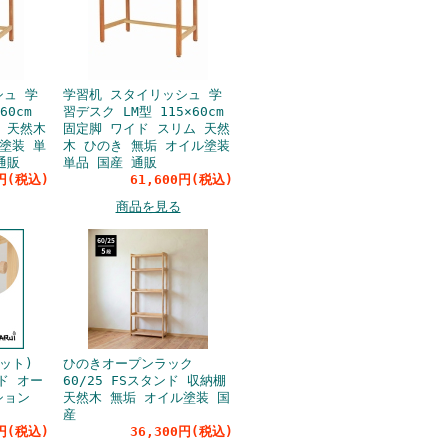
シュ 学
学習机 スタイリッシュ 学
60cm
習デスク LM型 115×60cm
 天然木
固定脚 ワイド スリム 天然
塗装 単
木 ひのき 無垢 オイル塗装
通販
単品 国産 通販
0円(税込)
61,600円(税込)
商品を見る
ット)
ひのきオープンラック
ド オー
60/25 FSスタンド 収納棚
ション
天然木 無垢 オイル塗装 国
産
0円(税込)
36,300円(税込)