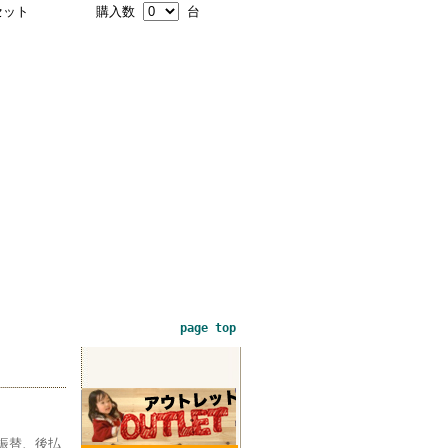
ット
購入数
台
page top
振替、後払