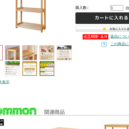
購入数:
返品につい
この商品に
大表示
商品