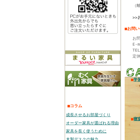
（
>
■お問
お問
E-
TE
定
■
学
■コラム
成長させるお部屋づくり
■
寝
オーダー家具が選ばれる理由
家具を長く使うために
木製デスクの魅力