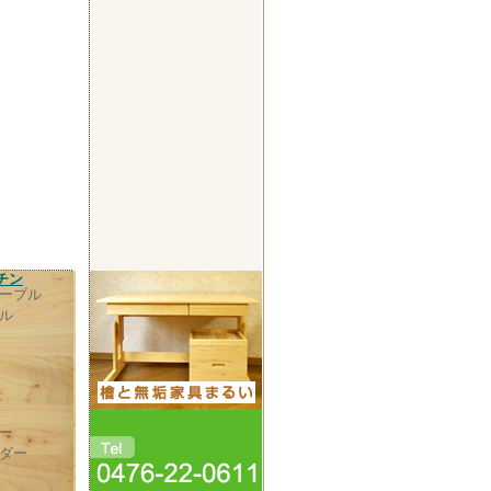
チン
ーブル
ル
ー
ダー