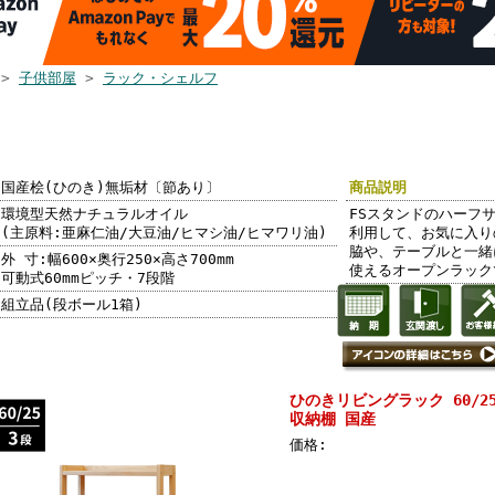
>
子供部屋
>
ラック・シェルフ
リビングラック
5 FSオープンラ
天然木製 無垢
 国産
国産桧(ひのき)無垢材〔節あり〕
商品説明
環境型天然ナチュラルオイル
FSスタンドのハーフ
(主原料:亜麻仁油/大豆油/ヒマシ油/ヒマワリ油)
利用して、お気に入り
脇や、テーブルと一緒
外 寸:幅600×奥行250×高さ700mm
使えるオープンラック
可動式60mmピッチ・7段階
組立品(段ボール1箱)
ひのきリビングラック 60/2
収納棚 国産
価格: