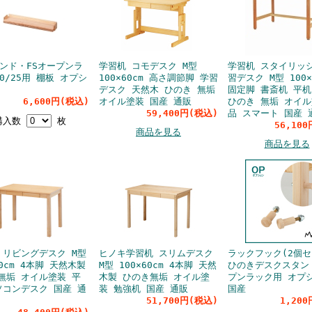
タンド・FSオープンラ
学習机 コモデスク M型
学習机 スタイリッ
0/25用 棚板 オプシ
100×60cm 高さ調節脚 学習
習デスク M型 100×
デスク 天然木 ひのき 無垢
固定脚 書斎机 平机
6,600円(税込)
オイル塗装 国産 通販
ひのき 無垢 オイル
59,400円(税込)
品 スマート 国産 
購入数
枚
56,10
商品を見る
商品を見る
 リビングデスク M型
ヒノキ学習机 スリムデスク
ラックフック(2個セ
60cm 4本脚 天然木製
M型 100×60cm 4本脚 天然
ひのきデスクスタン
無垢 オイル塗装 平
木製 ひのき無垢 オイル塗
プンラック用 オプ
ソコンデスク 国産 通
装 勉強机 国産 通販
国産
51,700円(税込)
1,20