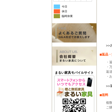
今日
休日
臨時休業
>
■返品
・返
・
返
まるい家具モバイルサイト
・
>
■送料
複
ご