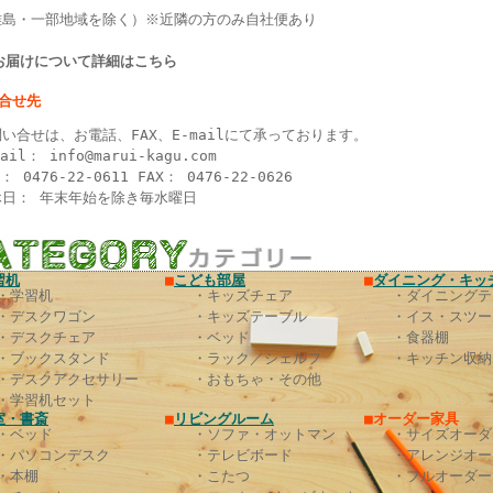
離島・一部地域を除く）※近隣の方のみ自社便あり
>お届けについて詳細はこちら
い合せ先
い合せは、お電話、FAX、E-mailにて承っております。
mail：
info@marui-kagu.com
L： 0476-22-0611 FAX： 0476-22-0626
休日： 年末年始を除き毎水曜日
習机
■
こども部屋
■
ダイニング・キッ
・学習机
・キッズチェア
・ダイニングテ
・デスクワゴン
・キッズテーブル
・イス・スツー
・デスクチェア
・ベッド
・食器棚
・ブックスタンド
・ラック／シェルフ
・キッチン収納
・デスクアクセサリー
・おもちゃ・その他
・学習机セット
室・書斎
■
リビングルーム
■オーダー家具
・ベッド
・ソファ・オットマン
・サイズオーダ
・パソコンデスク
・テレビボード
・アレンジオー
・本棚
・こたつ
・フルオーダー