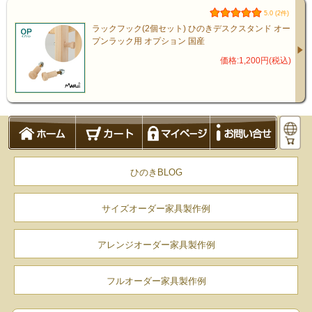
5.0 (2件)
ラックフック(2個セット) ひのきデスクスタンド オー
プンラック用 オプション 国産
価格:1,200円(税込)
ひのきBLOG
サイズオーダー家具製作例
オプション
アレンジオーダー家具製作例
フルオーダー家具製作例
追加用の棚板(別売り)をご用意してお