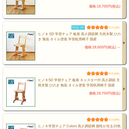
価格:18,700円(税込)
PICK UP
5.0 (1件)
ヒノキ SD 学習チェア 板座 高さ調節脚 天然木製 ひの
き 無垢 オイル塗装 学習机用椅子 国産
価格:28,600円(税込)
～
4.8 (4件)
ヒノキSD 学習チェア 板座 キャスター付 高さ調節 天
然木製 ひのき 無垢 オイル塗装 学習机用椅子 国産
価格:29,700円(税込)
4.9 (8件)
ヒノキ学習チェア Colors 高さ調節脚 個性が光る10色