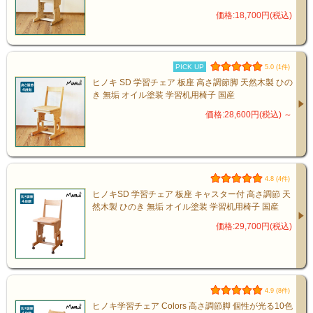
価格:18,700円(税込)
PICK UP
5.0 (1件)
ヒノキ SD 学習チェア 板座 高さ調節脚 天然木製 ひの
き 無垢 オイル塗装 学習机用椅子 国産
価格:28,600円(税込)
～
4.8 (4件)
ヒノキSD 学習チェア 板座 キャスター付 高さ調節 天
然木製 ひのき 無垢 オイル塗装 学習机用椅子 国産
価格:29,700円(税込)
4.9 (8件)
ヒノキ学習チェア Colors 高さ調節脚 個性が光る10色