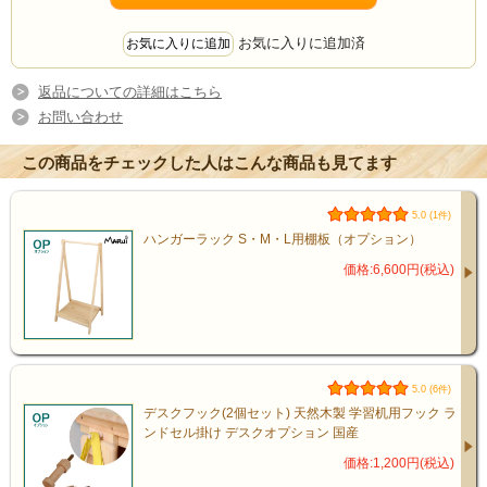
お気に入りに追加済
返品についての詳細はこちら
お問い合わせ
この商品をチェックした人はこんな商品も見てます
Mサイズ(高さ135cm)
5.0 (1件)
子ども服をたっぷり掛けられる
ハンガーラック S・M・L用棚板（オプション）
使いやすいサイズ。
価格:6,600円(税込)
お子さまの成長や使い方に合わせて選べ
る3サイズ展開。
5.0 (6件)
デスクフック(2個セット) 天然木製 学習机用フック ラ
ンドセル掛け デスクオプション 国産
価格:1,200円(税込)