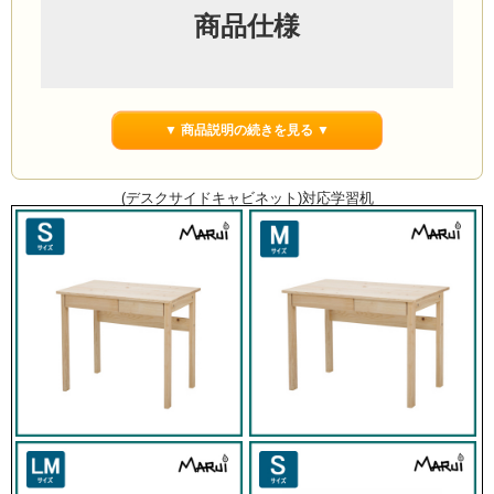
商品仕様
サイズ(外寸)
▼ 商品説明の続きを見る ▼
幅42cm
奥行60cm
(デスクサイドキャビネット)対応学習机
高さ70cm
引出し内寸
(上段)
幅32cm
奥行52.5cm
高さ5.5cm
(中段)