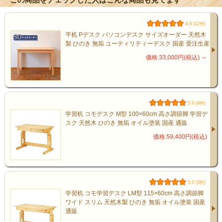
4.9 (12件)
平机 Pデスク パソコンデスク サイズオーダー 天然木
製 ひのき 無垢 ユーティリティーデスク 国産 受注生産
価格:33,000円(税込)
～
5.0 (4件)
学習机 コモデスク M型 100×60cm 高さ調節脚 学習デ
スク 天然木 ひのき 無垢 オイル塗装 国産 通販
価格:59,400円(税込)
5.0 (3件)
学習机 コモ学習デスク LM型 115×60cm 高さ調節脚
ワイド スリム 天然木製 ひのき 無垢 オイル塗装 国産
通販