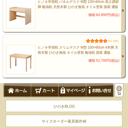
ヒノキ学習机 パネルデスク M型 100×60cm 高さ調節
脚 勉強机 天然木製 ひのき無垢 オイル塗装 国産 通販
価格:64,900円(税込)
5.0 (3件)
ヒノキ学習机 スリムデスク M型 100×60cm 4本脚 天
然木製 ひのき無垢 オイル塗装 勉強机 国産 通販
価格:51,700円(税込)
ひのきBLOG
サイズオーダー家具製作例