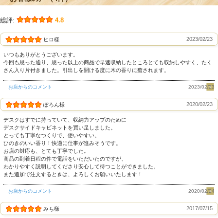
総評:
4.8
2023/02/23
ヒロ様
いつもありがとうございます。
今回も思った通り、思った以上の商品で早速収納したところとても収納しやすく、たく
さん入り片付きました。引出しを開ける度に木の香りに癒されます。
お店からのコメント
2023/02/23
2020/02/23
ぽろん様
デスクはすでに持っていて、収納力アップのために
デスクサイドキャビネットを買い足しました。
とっても丁寧なつくりで、使いやすい。
ひのきのいい香り！快適に仕事が進みそうです。
お店の対応も、とても丁寧でした。
商品の到着日程の件で電話をいただいたのですが、
わかりやすく説明してくださり安心して待つことができました。
また追加で注文するときは、よろしくお願いいたします！
お店からのコメント
2020/02/24
2017/07/15
みち様