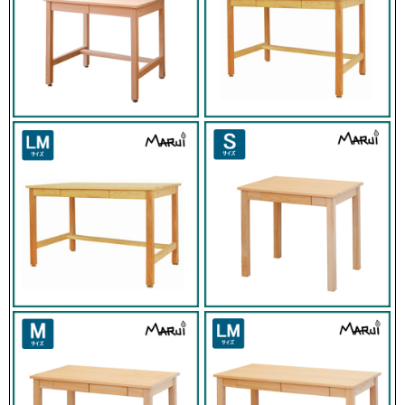
塗料
天然ナチュラルオイル
（亜麻仁油 / 大豆油 / ヒマシ油 / ヒマワ
リ油）
仕様
日本製 / 完成品
※受注生産のため1ヶ月～の納期になり
ます。
ご不明な点はお気軽にお問い合わせ下さ
い。