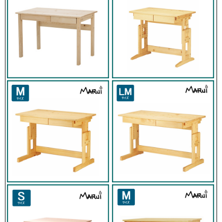
幅32cm
奥行52.5cm
高さ19.5cm
(下段)
幅32cm
奥行52.5cm
高さ24cm
全段スライドレール付き
素材
国産ひのき無垢材
引出し底・本体裏/国産杉無垢板