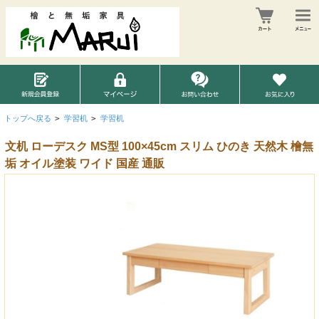
トップへ戻る
>
学習机
>
学習机
文机 ローデスク MS型 100×45cm スリム ひのき 天然木 檜無
垢 オイル塗装 ワイド 国産 通販