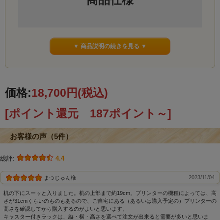
サイズ(外寸)
▼ 商品説明の続きを見る ▼
幅50cm
奥行39cm
高さ41.5cm
価格:
18,700円
(税込)
[ポイント還元 187ポイント～]
内寸
幅45cm
お客様の声（5件）
奥行36cm
高さ32cm
総評:
4.4
2023/11/04
まつじゅん様
素材
机の下にスーッと入りました。机の上部まで約19cm。プリンターの機種によっては、高
さが31cmくらいのものもあるので、ご自宅にある（あるいは購入予定の）プリンターの
国産ひのき無垢材[節多め]
高さを確認してから購入するのがよいと思います。
キャスター付きラックは、縦・横・高さを選べて注文が出来ると需要が多いと思いま