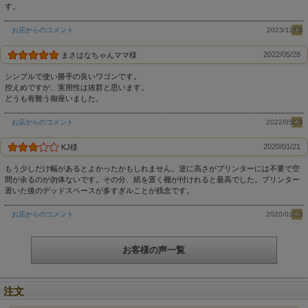
す。
塗料
お店からのコメント
2023/11/06
天然ナチュラルオイル
2022/05/28
まさはなちゃんママ様
（亜麻仁油 / 大豆油 / ヒマシ油 / ヒマワ
シンプルで使い勝手の良いワゴンです。
控えめですが、実用性は抜群と思います。
リ油）
どうも有難う御座いました。
お店からのコメント
2022/05/29
仕様
2020/01/21
KJ様
日本製 / 完成品
もう少しだけ幅があるとよかったかもしれません。逆に高さがプリンターには不要で空
間が余るのが勿体ないです。その分、紙を置く棚が付けれると最高でした。プリンター
置いた後のデッドスペースが多すぎルことが残念です。
お店からのコメント
2020/01/23
お客様の声一覧
注文