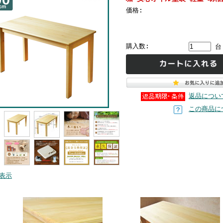
価格:
購入数:
台
返品につい
この商品に
表示