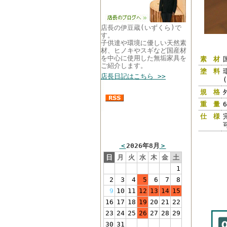
店長の伊豆蔵(いずくら)で
す。
子供達や環境に優しい天然素
材、ヒノキやスギなど国産材
を中心に使用した無垢家具を
素 材
ご紹介します。
塗 料
店長日記はこちら >>
規 格
重 量
6
仕 様
まるい家具営業カレン
ダー
＜
2026年8月
＞
日
月
火
水
木
金
土
1
2
3
4
5
6
7
8
9
10
11
12
13
14
15
16
17
18
19
20
21
22
23
24
25
26
27
28
29
30
31