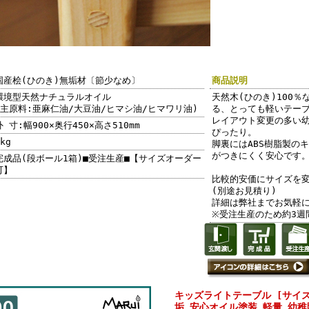
国産桧(ひのき)無垢材〔節少なめ〕
商品説明
環境型天然ナチュラルオイル
天然木(ひのき)100
(主原料:亜麻仁油/大豆油/ヒマシ油/ヒマワリ油)
る、とっても軽いテー
レイアウト変更の多い
外 寸:幅900×奥行450×高さ510mm
ぴったり。
kg
脚裏にはABS樹脂製の
がつきにくく安心です
完成品(段ボール1箱)■受注生産■【サイズオーダー
可】
比較的安価にサイズを
(別途お見積り)
詳細は弊社までお気軽
※受注生産のため約3週
キッズライトテーブル [サイズ
垢 安心オイル塗装 軽量 幼稚