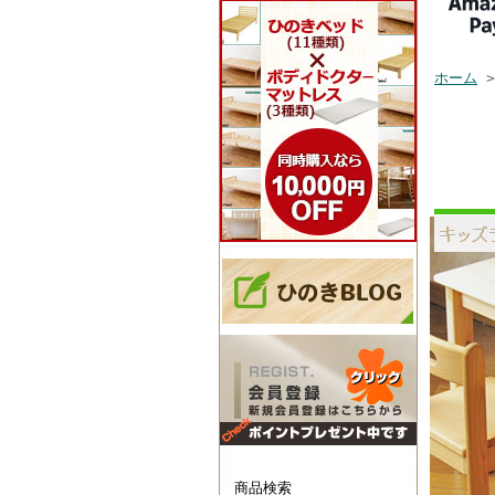
ホーム
キッズラ
[サイズ
天然木製
安心オイ
幼稚園 
商品検索