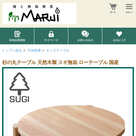
トップへ戻る
>
子供部屋
>
キッズテーブル
杉の丸テーブル 天然木製 スギ無垢 ローテーブル 国産