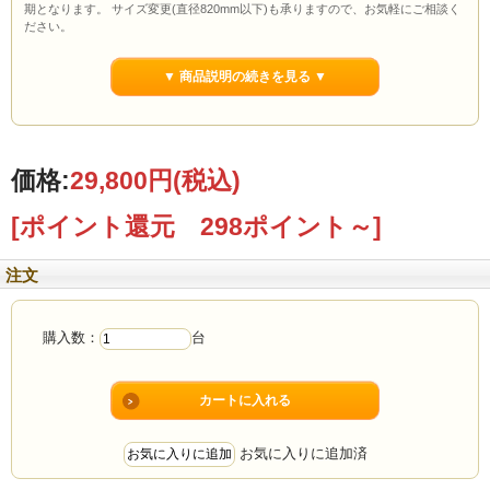
期となります。 サイズ変更(直径820mm以下)も承りますので、お気軽にご相談く
ださい。
※杉の丸テーブルは、天然の杉材と丸太材をそのまま使用した素朴な商品です。
乾燥等による割れやヒビ、虫食い跡等が入っている場合がございますが、ありの
▼ 商品説明の続きを見る ▼
ままの風合いをお楽しみいただけるよう処理等を致しておりません。 品質上全く
問題はございませんが、気になる方は予めご遠慮くださいますようお願い申し上
げます。
材 質：国産杉(すぎ)無垢材〔節あり〕
塗 料：環境型天然ナチュラルオイル
(主原料:亜麻仁油/大豆油/ヒマシ油/ヒマワリ油)
価格:
29,800円
(税込)
サイズ：幅約820×奥行約820×高さ320mm
仕 様：完成品(段ボール1箱) ■受注生産■
[ポイント還元 298ポイント～]
注文
購入数：
台
お気に入りに追加済