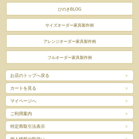
ひのきBLOG
サイズオーダー家具製作例
家族の団らんも
お食事も
アレンジオーダー家具製作例
このこたつを中心に
フルオーダー家具製作例
お店のトップへ戻る
国産ひのき無垢材
カートを見る
マイページへ
ひのきは日本を代表する木材。
ご利用案内
✔ 爽やかな香り
特定商取引法表示
✔ 抗菌、防虫、防ダニ性
個人情報の取扱い