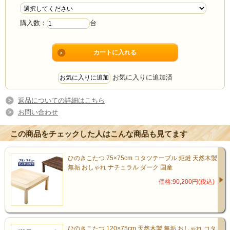
購入数：
台
4.5畳以上のお部屋に対応した
家族の集合場所になる
総檜製のこたつです
お気に入りに追加済
返品についての詳細はこちら
お問い合わせ
この商品をチェックした人はこんな商品も見てます
ひのきこたつ 75×75cm コタツテーブル 炬燵 天然木製
無垢 おしゃれ ナチュラル ダーク 国産
価格:90,200円(税込)
ひのきこたつ 120×75cm 天然木製 無垢 おしゃれ コタ