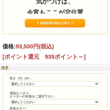
気がつけば、
今宵もここが定位置
▼ 商品説明の続きを見る ▼
105サイズの天然木無垢こたつ
価格:
93,500円
(税込)
こんなお悩みありませんか？
[ポイント還元 935ポイント～]
注文
✔ リビングで使えるこたつが欲しい
高さ（H）cm：
✔ こたつの高さを変えたい
✔ 家族でこたつを囲みたい
電熱ヒーター:
✔ 長く使えるしっかりした座卓が欲しい
ヒーターの有無をご選択下さい
本体カラー: