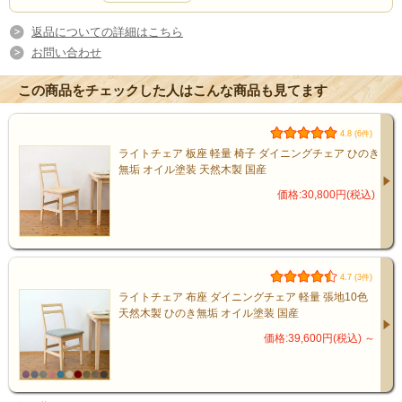
✔ 既製品ではサイズが合わない
✔ 木の温もりを感じる家具が欲しい
返品についての詳細はこちら
お問い合わせ
✔ 家族で長く使えるテーブルが欲しい
✔ 無垢材のしっかりしたテーブルが欲しい
この商品をチェックした人はこんな商品も見てます
4.8 (6件)
ライトチェア 板座 軽量 椅子 ダイニングチェア ひのき
無垢 オイル塗装 天然木製 国産
暮らしに自然になじむテーブル
価格:30,800円(税込)
4.7 (3件)
ライトチェア 布座 ダイニングチェア 軽量 張地10色
天然木製 ひのき無垢 オイル塗装 国産
価格:39,600円(税込)
～