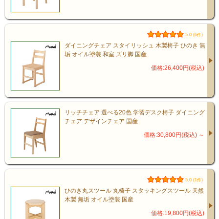
国産ひのき無垢材
5.0 (6件)
ダイニングチェア スタイリッシュ 木製椅子 ひのき 無
ひのきは日本を代表する木材。
垢 オイル塗装 和室 ズリ脚 国産
価格:26,400円(税込)
✔ 爽やかな香り
✔ 抗菌、防虫、防ダニ性
✔ 消臭性
リッチチェア 選べる20色 学習デスク椅子 ダイニング
チェア デザインチェア 国産
✔ 高い耐久性
価格:30,800円(税込)
～
✔ 美しい木目
天然木の温もりが
5.0 (1件)
毎日の暮らしを心地よくします。
ひのき丸スツール 丸椅子 スタッキングスツール 天然
木製 無垢 オイル塗装 国産
価格:19,800円(税込)