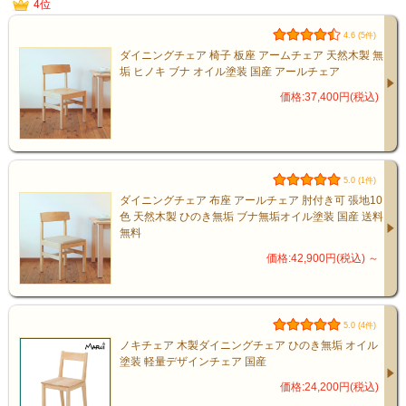
4位
4.6 (5件)
ダイニングチェア 椅子 板座 アームチェア 天然木製 無
垢 ヒノキ ブナ オイル塗装 国産 アールチェア
価格:37,400円(税込)
5.0 (1件)
ダイニングチェア 布座 アールチェア 肘付き可 張地10
色 天然木製 ひのき無垢 ブナ無垢オイル塗装 国産 送料
無料
価格:42,900円(税込)
～
家族団らんの時間も
趣味への没頭も
このテーブルから生まれます
5.0 (4件)
ノキチェア 木製ダイニングチェア ひのき無垢 オイル
塗装 軽量デザインチェア 国産
価格:24,200円(税込)