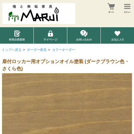
トップへ戻る
>
オーダー家具
>
カラーオーダー
扉付ロッカー用オプションオイル塗装 (ダークブラウン色・
さくら色)