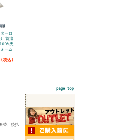
クターロ
り 首痛
100%天
フォーム
円(税込)
page top
振替、後払