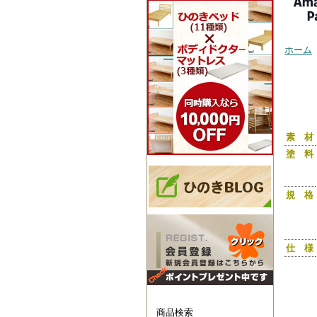
ホーム
サイズ
ットベッ
150c
のこベ
ひのき
ル ダブ
素 材
塗 料
規 格
仕 様
商品検索