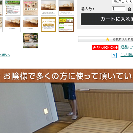
購入数:
台
返品に
大表示
この商