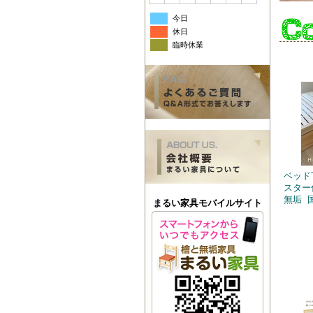
今日
休日
臨時休業
関連
ベッド
スター
無垢 
まるい家具モバイルサイト