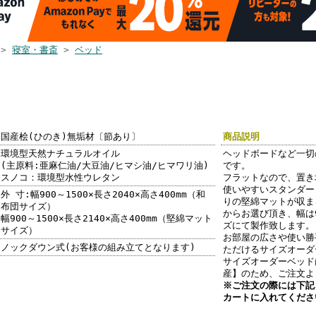
>
寝室・書斎
>
ベッド
オーダー フラ
ド 幅90～
m シンプル す
ッド 天然木製
無垢 セミダブ
ル 国産
国産桧(ひのき)無垢材〔節あり〕
商品説明
環境型天然ナチュラルオイル
ヘッドボードなど一切
(主原料:亜麻仁油/大豆油/ヒマシ油/ヒマワリ油)
です。
スノコ：環境型水性ウレタン
フラットなので、置き
使いやすいスタンダード
外 寸:幅900～1500×長さ2040×高さ400mm（和
りの堅綿マットが収まる
布団サイズ）
からお選び頂き、幅は9
幅900～1500×長さ2140×高さ400mm（堅綿マット
ズにて製作致します。
サイズ）
お部屋の広さや使い勝
ノックダウン式(お客様の組み立てとなります)
ただけるサイズオーダ
サイズオーダーベッド
産】のため、ご注文よ
※ご注文の際には下記
カートに入れてくださ