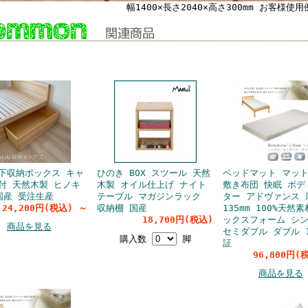
幅1400×長さ2040×高さ300mm お客様使用
商品
下収納ボックス キャ
ひのき BOX スツール 天然
ベッドマット マッ
付 天然木製 ヒノキ
木製 オイル仕上げ ナイト
敷き布団 快眠 ボデ
国産 受注生産
テーブル マガジンラック
ター アドヴァンス 
24,200円(税込)
～
収納棚 国産
135mm 100%天然
18,700円(税込)
ックスフォーム シ
商品を見る
セミダブル ダブル 
購入数
脚
証
96,800円
商品を見る