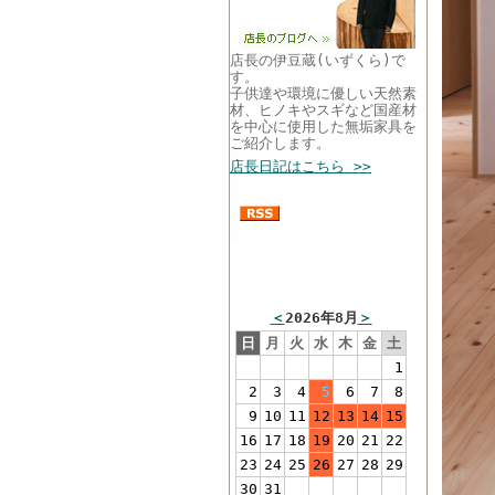
店長の伊豆蔵(いずくら)で
す。
子供達や環境に優しい天然素
材、ヒノキやスギなど国産材
を中心に使用した無垢家具を
ご紹介します。
店長日記はこちら >>
まるい家具営業カレン
ダー
＜
2026年8月
＞
日
月
火
水
木
金
土
1
2
3
4
5
6
7
8
9
10
11
12
13
14
15
16
17
18
19
20
21
22
23
24
25
26
27
28
29
30
31