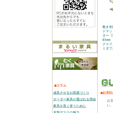
敷き布
ドマッ
ター 
85mm
クスフ
ミダブ
■コラム
成長させるお部屋づくり
■お支
オーダー家具が選ばれる理由
お
い、
家具を長く使うために
木製デスクの魅力