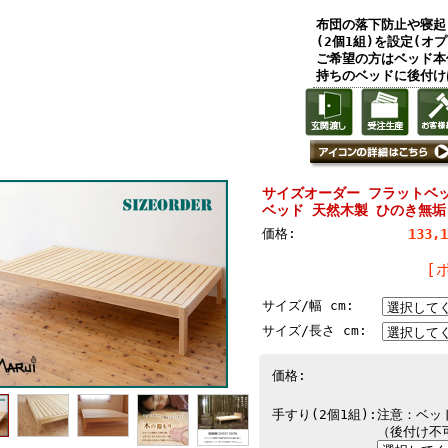
布団の落下防止や寝起
(2個1組)を設定(オ
ご希望の方はベッド本
持ちのベッドに後付け
サイズオーダー フラットベッド
ベッド 天然木製 ひのき無垢
価格:
133,
[
サイズ/幅 cm:
サイズ/長さ cm:
価格:
手すり(2個1組):
注意：ベッ
（後付け不