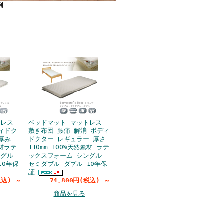
例
トレス
ベッドマット マットレス
ィドク
敷き布団 腰痛 解消 ボディ
厚み
ドクター レギュラー 厚さ
素材ラテ
110mm 100%天然素材 ラテ
ングル
ックスフォーム シングル
10年保
セミダブル ダブル 10年保
証
(税込)
～
74,800円(税込)
～
商品を見る