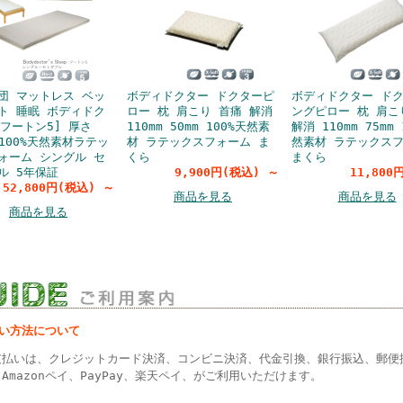
団 マットレス ベッ
ボディドクター ドクターピ
ボディドクター ド
ト 睡眠 ボディドク
ロー 枕 肩こり 首痛 解消
ングピロー 枕 肩こ
[フートン5] 厚さ
110mm 50mm 100%天然素
解消 110mm 75mm 
 100%天然素材ラテッ
材 ラテックスフォーム ま
然素材 ラテックス
ォーム シングル セ
くら
まくら
ル 5年保証
9,900円(税込)
～
11,800
52,800円(税込)
～
商品を見る
商品を見る
商品を見る
払い方法について
支払いは、クレジットカード決済、コンビニ決済、代金引換、銀行振込、郵便
Amazonペイ、PayPay、楽天ペイ、がご利用いただけます。