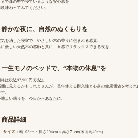
まるで森の中で寝ているような安心感を
毎晩味わってみてください。
静かな夜に、自然のぬくもりを
電気を消した寝室で、やさしい木の香りに包まれる感覚。
肌に優しい天然木の感触と共に、五感でリラックスできる夜を。
一生モノのベッドで、“本物の休息”を
格は税込97,900円(税込)。
高価に見えるかもしれませんが、長年使える耐久性と心身の健康価値を考えれ
です。
心地よい眠りを、今日からあなたに。
商品詳細
サイズ：
幅103cm × 長さ204cm × 高さ71cm(床面高40cm)