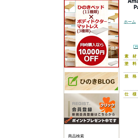
ホーム
シング
き ひ
ド 天
ッドフ
国産
素 材
塗 料
規 格
仕 様
商品検索