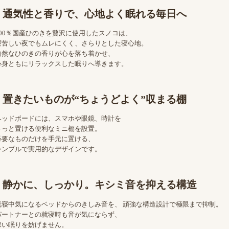
通気性と香りで、心地よく眠れる毎日へ
100％国産ひのきを贅沢に使用したスノコは、
寝苦しい夜でもムレにくく、さらりとした寝心地。
自然なひのきの香りが心を落ち着かせ、
心身ともにリラックスした眠りへ導きます。
置きたいものが“ちょうどよく”収まる棚
ヘッドボードには、スマホや眼鏡、時計を
さっと置ける便利なミニ棚を設置。
必要なものだけを手元に置ける、
シンプルで実用的なデザインです。
静かに、しっかり。キシミ音を抑える構造
就寝中気になるベッドからのきしみ音を、 頑強な構造設計で極限まで抑制。
パートナーとの就寝時も音が気にならず、
深い眠りを妨げません。