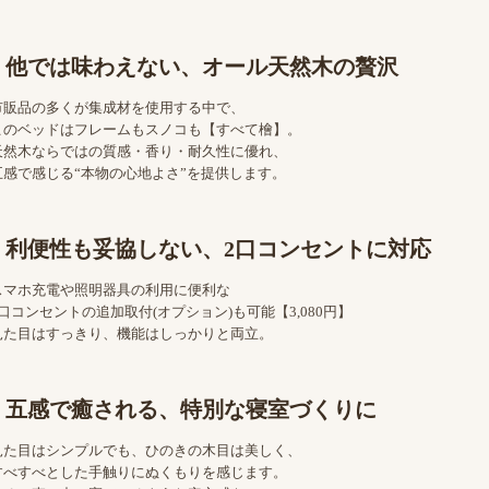
他では味わえない、オール天然木の贅沢
市販品の多くが集成材を使用する中で、
このベッドはフレームもスノコも【すべて檜】。
天然木ならではの質感・香り・耐久性に優れ、
五感で感じる“本物の心地よさ”を提供します。
利便性も妥協しない、2口コンセントに対応
スマホ充電や照明器具の利用に便利な
2口コンセントの追加取付(オプション)も可能【3,080円】
見た目はすっきり、機能はしっかりと両立。
五感で癒される、特別な寝室づくりに
見た目はシンプルでも、ひのきの木目は美しく、
すべすべとした手触りにぬくもりを感じます。