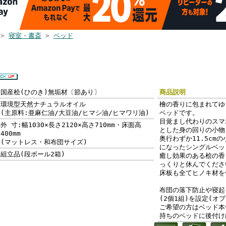
>
寝室・書斎
>
ベッド
ルベッド 棚付
のき すのこベッ
然木製無垢 檜ベ
レーム スノコ
国産桧(ひのき)無垢材〔節あり〕
商品説明
環境型天然ナチュラルオイル
檜の香りに包まれてゆ
(主原料:亜麻仁油/大豆油/ヒマシ油/ヒマワリ油)
ベッドです。
目覚まし代わりのスマ
外 寸:幅1030×長さ2120×高さ710mm・床面高
とした身の回りの小物
400mm
奥行わずか11.5cm
(マットレス・和布団サイズ)
になったシングルベッ
組立品(段ボール2箱)
癒し効果のある桧の香
っくりと休んでくださ
床板も全てヒノキ材を
布団の落下防止や寝起
(2個1組)を設定(オ
ご希望の方はベッド本
持ちのベッドに後付け