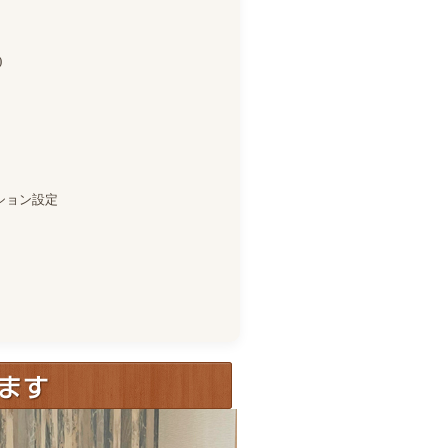
)
ション設定