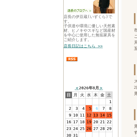
店長の伊豆蔵(いずくら)で
す。
子供達や環境に優しい天然素
材、ヒノキやスギなど国産材
を中心に使用した無垢家具を
ご紹介します。
店長日記はこちら >>
まるい家具営業カレン
ダー
＜
2026年8月
＞
日
月
火
水
木
金
土
1
2
3
4
5
6
7
8
9
10
11
12
13
14
15
16
17
18
19
20
21
22
23
24
25
26
27
28
29
30
31