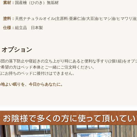
素材：
国産檜（ひのき）無垢材
塗料：
天然ナチュラルオイル(主原料:亜麻仁油/大豆油/ヒマシ油/ヒマワリ油
仕様：
組立品 日本製
オプション
布団の落下防止や寝起きの立ち上がり時にあると便利な手すり(2個1組)をオプ
ご希望の方はベッド本体とご一緒にご注文時ください。
既にお持ちのベッドに後付けはできません。
心地よい眠りを、今日からあなたに。