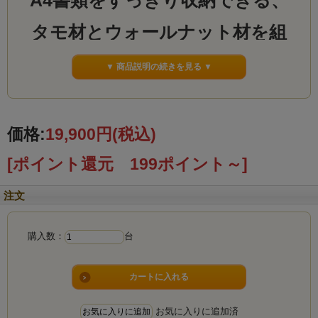
A4書類をすっきり収納できる、
タモ材とウォールナット材を組
み合わせた上質な書類チェスト
▼ 商品説明の続きを見る ▼
です
A4ミニチェスト3段
価格:
19,900円
(税込)
タモ
[ポイント還元 199ポイント～]
注文
購入数：
台
お気に入りに追加済