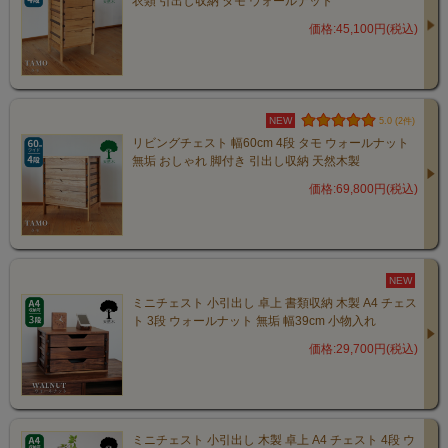
衣類 引出し収納 タモ ウォールナット
価格:45,100円(税込)
デスクや棚上でも使いやすく、書
類や小物をすっきり整理できます
NEW
5.0 (2件)
リビングチェスト 幅60cm 4段 タモ ウォールナット
無垢 おしゃれ 脚付き 引出し収納 天然木製
価格:69,800円(税込)
NEW
ミニチェスト 小引出し 卓上 書類収納 木製 A4 チェス
ト 3段 ウォールナット 無垢 幅39cm 小物入れ
価格:29,700円(税込)
ミニチェスト 小引出し 木製 卓上 A4 チェスト 4段 ウ