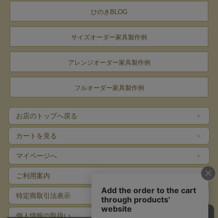
奥行23.5cm
ひのきBLOG
高さ6cm(3段)
サイズオーダー家具製作例
素材
アレンジオーダー家具製作例
タモ無垢材
ウォールナット無垢桟
フルオーダー家具製作例
引出底板/F☆☆☆☆桐パール合板
お店のトップへ戻る
塗料
カートを見る
天然油脂オイル
マイページへ
（紅花油 / 亜麻仁油 / 天然ワックス）
ご利用案内
仕様
特定商取引法表示
国内メーカー(中国製造) / 完成品
個人情報の取扱い