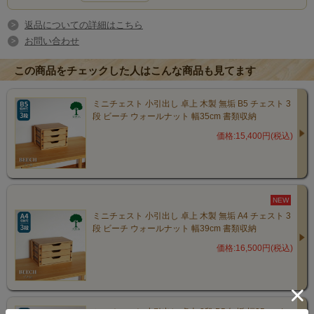
返品についての詳細はこちら
お問い合わせ
この商品をチェックした人はこんな商品も見てます
ミニチェスト 小引出し 卓上 木製 無垢 B5 チェスト 3
段 ビーチ ウォールナット 幅35cm 書類収納
価格:15,400円(税込)
NEW
美しい木目と確かな頑丈さを持っ
ミニチェスト 小引出し 卓上 木製 無垢 A4 チェスト 3
段 ビーチ ウォールナット 幅39cm 書類収納
たタモ材に、ウォールナット材の
価格:16,500円(税込)
引出し桟が映えるナチュラルデザ
イン
ミニチェスト 小引出し 卓上 3段 B5 無垢 幅35cm タモ