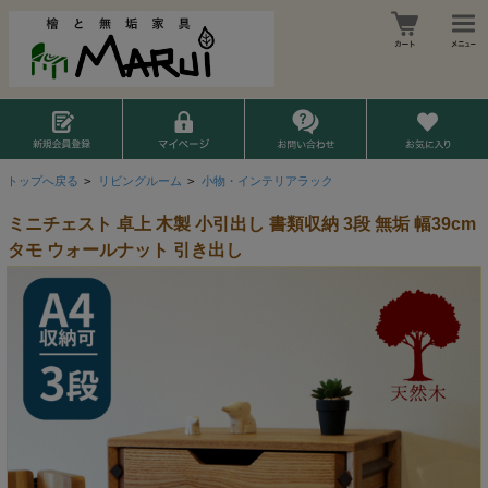
トップへ戻る
>
リビングルーム
>
小物・インテリアラック
ミニチェスト 卓上 木製 小引出し 書類収納 3段 無垢 幅39cm
タモ ウォールナット 引き出し