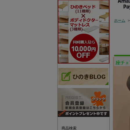
ホーム
座チェア
張地14
ひのき無
装 正座
チェア 
商品検索