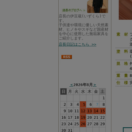
店長の伊豆蔵(いずくら)で
す。
子供達や環境に優しい天然素
材、ヒノキやスギなど国産材
を中心に使用した無垢家具を
素 材
ご紹介します。
店長日記はこちら >>
塗 料
規 格
4
まるい家具営業カレン
ダー
重 量
8
仕 様
＜
2026年8月
＞
日
月
火
水
木
金
土
1
2
3
4
5
6
7
8
9
10
11
12
13
14
15
16
17
18
19
20
21
22
23
24
25
26
27
28
29
30
31