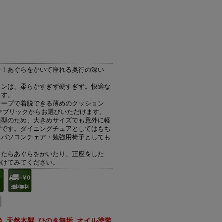
を！あぐらをかいて座れる奥行の深い
ョンは、柔らかすぎず硬すぎず。快適な
ます。
テープで着脱できる薄めのクッション
ァブリックからお選びいただけます。
展型のため、大きめサイズでも意外に軽
ずです。ダイニングチェアとしてはもち
るパソコンチェア・勉強用椅子としても
。
きたらあぐらをかいたり、正座をした
つけてみてください。
色 天然木製 ひのき無垢 オイル塗装