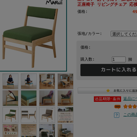
正座椅子 リビングチェア 応
価格:
4
張地/カラー:
価格:
購入数:
脚
返品に
この商