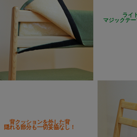
ライ
マジックテー
背クッションを外した背
隠れる部分も一切妥協なし！