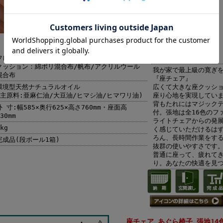
フレーム：国産桧(ひのき)無垢材〔節少なめ〕
商品説明
クッション：綿ポリ混合布/帆布/アクリルウール
我が家で最上級の寛ぎ
混合布
『座チェア』
環境型天然ナチュラルオイル
広くて大きな座クッシ
(主原料:亜麻仁油/大豆油/ヒマシ油/ヒマワリ油)
座り心地を実現してい
背もたれにはマジック
外 寸:幅585×奥行625×高さ760mm・座面高
付。張地は全16色のフ
30mm
ライトチェアからの発
kg
く感じていただけるは
ろん、長時間作業をす
完成品(段ボール1箱)
抜群の使いやすさです
普通に座って、疲れて
り。あなたの快適を見
座チェア あぐら椅子 張地14