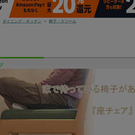
>
ダイニング・キッチン
>
椅子・スツール
 あぐら椅子
色 天然木製
垢 オイル塗
椅子 リビング
応接椅子 国産