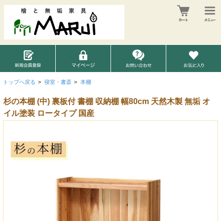
トップへ戻る
>
寝室・書斎
>
本棚
杉の本棚 (中) 裏板付 書棚 収納棚 幅80cm 天然木製 無垢 オ
イル塗装 ロータイプ 国産