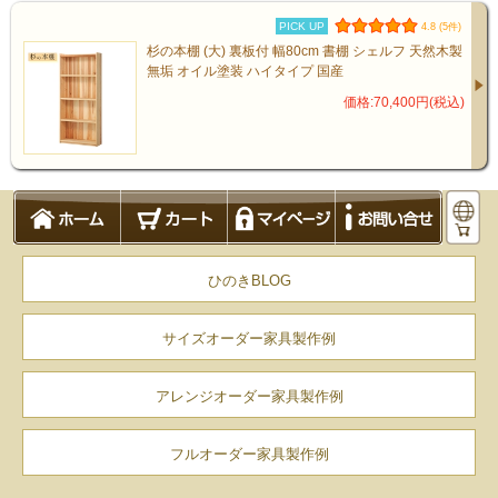
商品仕様
PICK UP
4.8 (5件)
杉の本棚 (大) 裏板付 幅80cm 書棚 シェルフ 天然木製
無垢 オイル塗装 ハイタイプ 国産
サイズ
価格:70,400円(税込)
幅80cm
奥行27cm
高さ95.5cm
(可動棚1枚)付属
ひのきBLOG
素材
国産杉無垢材[節あり]
サイズオーダー家具製作例
アレンジオーダー家具製作例
塗料
天然ナチュラルオイル
フルオーダー家具製作例
（亜麻仁油 / 大豆油 / ヒマシ油 / ヒマワリ