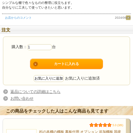
シンプルな棚で色々なものの整理に役立ちます。
自分なりに工夫して使っていきたいと思います。
お店からのコメント
2024/06/04
注文
購入数：
台
杉ならではの変化に富んだ木目が
お気に入りに追加済
美しい
返品についての詳細はこちら
お問い合わせ
お部屋が整う杉の本棚。
この商品をチェックした人はこんな商品も見てます
5.0 (3件)
杉の本棚の棚板 裏板付用 オプション 追加棚板 国産