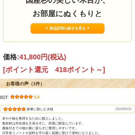
国産杉の美しい木目が、
お部屋にぬくもりと
上質感を添える
▼ 商品説明の続きを見る ▼
ロータイプの
杉の本棚「裏板付」
価格:
41,800円
(税込)
[ポイント還元 418ポイント～]
お客様の声（1件）
総評:
5.0
2024/05/31
家事に勤しむ夫様
本や小物を整理するために購入しました。
無垢材は存在感を主張せずに、部屋に馴染んでいます。
裏板付きで小物が裏に落ちずに整理しやすいです。
日常使うノートや資料を手の届く範囲に置けて便利になりました。