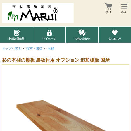
トップへ戻る
>
寝室・書斎
>
本棚
杉の本棚の棚板 裏板付用 オプション 追加棚板 国産