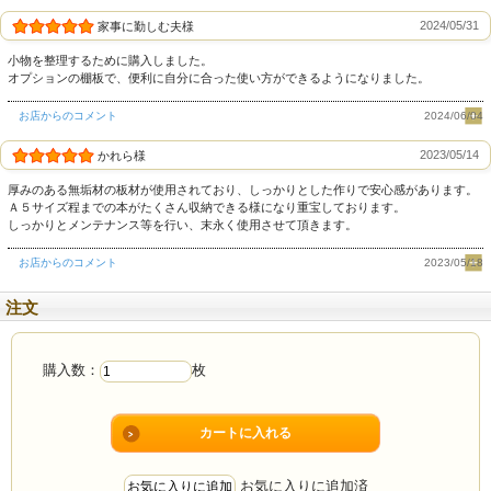
2024/05/31
家事に勤しむ夫様
塗料
小物を整理するために購入しました。
オプションの棚板で、便利に自分に合った使い方ができるようになりました。
天然ナチュラルオイル
お店からのコメント
2024/06/04
（亜麻仁油 / 大豆油 / ヒマシ油 / ヒマワ
2023/05/14
かれら様
リ油）
厚みのある無垢材の板材が使用されており、しっかりとした作りで安心感があります。
Ａ５サイズ程までの本がたくさん収納できる様になり重宝しております。
しっかりとメンテナンス等を行い、末永く使用させて頂きます。
仕様
お店からのコメント
2023/05/18
日本製 / 完成品
注文
購入数：
枚
お気に入りに追加済