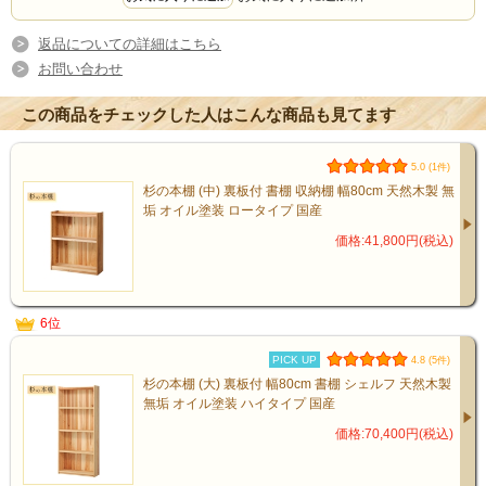
返品についての詳細はこちら
お問い合わせ
この商品をチェックした人はこんな商品も見てます
5.0 (1件)
杉の本棚 (中) 裏板付 書棚 収納棚 幅80cm 天然木製 無
垢 オイル塗装 ロータイプ 国産
価格:41,800円(税込)
6位
PICK UP
4.8 (5件)
杉の本棚 (大) 裏板付 幅80cm 書棚 シェルフ 天然木製
無垢 オイル塗装 ハイタイプ 国産
価格:70,400円(税込)