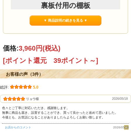
裏板付用の棚板
▼ 商品説明の続きを見る ▼
杉の本棚のオプション追加棚板です。
価格:
3,960円
(税込)
商品仕様
[ポイント還元 39ポイント～]
サイズ
お客様の声（3件）
幅76cm
総評:
5.0
奥行24.5cm
高さ3cm
2026/05/18
リョウ様
色々とご丁寧に対応いただき、感謝致します。
無事に商品も届き、設置することができ、買って良かったと改めて思いました。
素材
今後とも、お世話になることがありましたらよろしくお願い致します。
国産杉無垢材[節あり]
お店からのコメント
2026/05/18