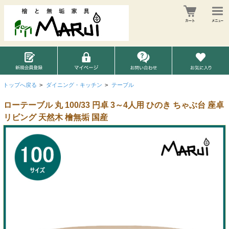
トップへ戻る
>
ダイニング・キッチン
>
テーブル
ローテーブル 丸 100/33 円卓 3～4人用 ひのき ちゃぶ台 座卓
リビング 天然木 檜無垢 国産