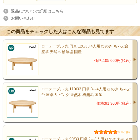
✔ 既製品ではサイズが合わない
✔ 木の温もりを感じる家具が欲しい
返品についての詳細はこちら
お問い合わせ
✔ 家族で長く使えるテーブルが欲しい
✔ 無垢材のしっかりしたテーブルが欲しい
この商品をチェックした人はこんな商品も見てます
ローテーブル 丸 円卓 120/33 4人用 ひのき ちゃぶ台
座卓 天然木 檜無垢 国産
価格:105,600円(税込)
暮らしに自然になじむテーブル
ローテーブル 丸 110/33 円卓 3～4人用 ひのき ちゃぶ
台 座卓 リビング 天然木 檜無垢 国産
価格:91,300円(税込)
5.0 (1件)
ローテーブル 丸 90/33 円卓 2～3人用 ひのき ちゃぶ台