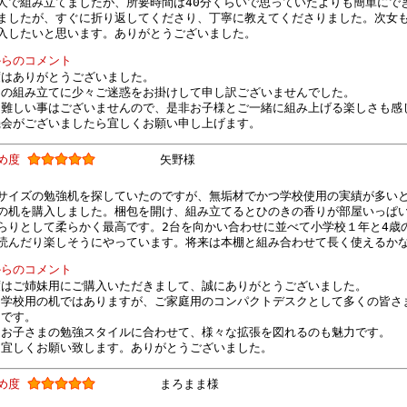
人で組み立てましたが、所要時間は40分くらいで思っていたよりも簡単にで
ましたが、すぐに折り返してくださり、丁寧に教えてくださりました。次女
入したいと思います。ありがとうございました。
からのコメント
度はありがとうございました。
ての組み立てに少々ご迷惑をお掛けして申し訳ございませんでした。
て難しい事はございませんので、是非お子様とご一緒に組み上げる楽しさも感
機会がございましたら宜しくお願い申し上げます。
すめ度
矢野様
サイズの勉強机を探していたのですが、無垢材でかつ学校使用の実績が多い
の机を購入しました。梱包を開け、組み立てるとひのきの香りが部屋いっぱ
らりとして柔らかく最高です。2台を向かい合わせに並べて小学校１年と4歳
読んだり楽しそうにやっています。将来は本棚と組み合わせて長く使えるか
からのコメント
度はご姉妹用にご購入いただきまして、誠にありがとうございました。
に学校用の机ではありますが、ご家庭用のコンパクトデスクとして多くの皆さ
クです。
、お子さまの勉強スタイルに合わせて、様々な拡張を図れるのも魅力です。
く宜しくお願い致します。ありがとうございました。
すめ度
まろまま様