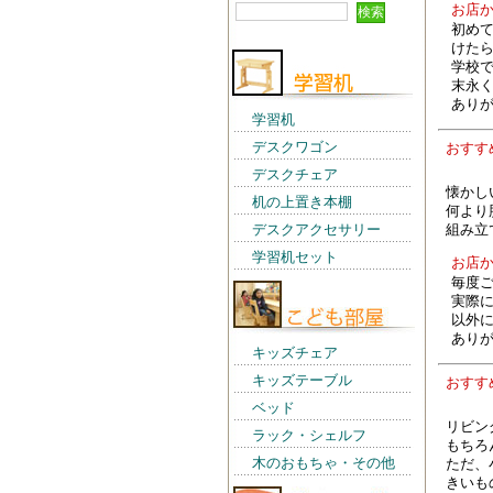
お店
初め
けた
学校
末永
あり
学習机
デスクワゴン
おす
デスクチェア
懐かし
机の上置き本棚
何より
組み立
デスクアクセサリー
学習机セット
お店
毎度
実際
以外
あり
キッズチェア
キッズテーブル
おす
ベッド
リビン
ラック・シェルフ
もちろ
木のおもちゃ・その他
ただ、
きいも