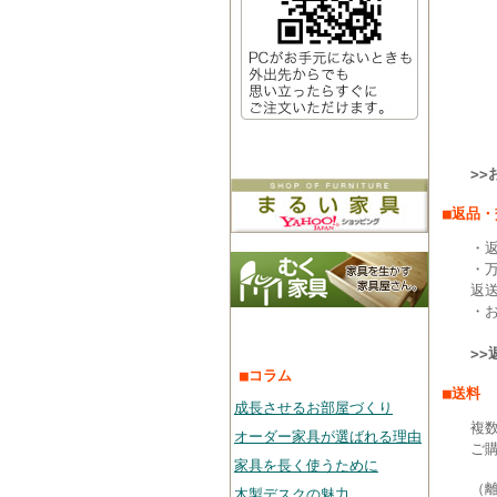
>
■返品
・返
・
返
・
>
■コラム
■送料
成長させるお部屋づくり
複
オーダー家具が選ばれる理由
ご
家具を長く使うために
（
木製デスクの魅力