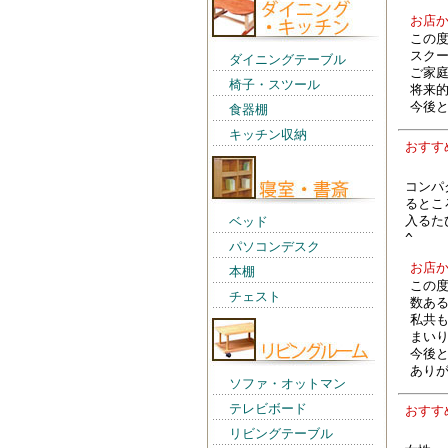
お店
この
スクー
ダイニングテーブル
ご家
椅子・スツール
将来
今後
食器棚
キッチン収納
おす
コンパ
るとこ
入るた
ベッド
^
パソコンデスク
お店
本棚
この
チェスト
数あ
私共
まい
今後
あり
ソファ・オットマン
テレビボード
おす
リビングテーブル