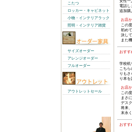
女性一
こたつ
電話し
ロッカー・キャビネット
追加購
小物・インテリアラック
お店
この
照明・インテリア雑貨
初め
決し
また
サイズオーダー
おす
アレンジオーダー
学校机
フルオーダー
こちら
りもさ
り本を
お店
アウトレットセール
この
まさ
デス
将来
店長からの一言
末永
おす