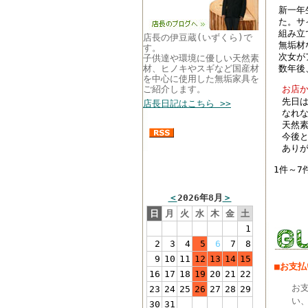
新一年
た。サ
組み立
店長の伊豆蔵(いずくら)で
無垢材
す。
次女が
子供達や環境に優しい天然素
数年後
材、ヒノキやスギなど国産材
を中心に使用した無垢家具を
お店
ご紹介します。
先日
店長日記はこちら >>
なれ
天然
今後
あり
まるい家具営業カレン
1件～7
ダー
＜
2026年8月
＞
日
月
火
水
木
金
土
1
2
3
4
5
6
7
8
9
10
11
12
13
14
15
■お支
16
17
18
19
20
21
22
お
23
24
25
26
27
28
29
い、
30
31