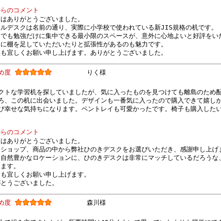
からのコメント
度はありがとうございました。
ルデスクは名前の通り、実際に小学校で使われている新JIS規格の机です。
庭でも勉強だけに集中できる最小限のスペースが、意外に心地よいと好評をい
的に棚を足していただいたりと拡張性があるのも魅力です。
とも宜しくお願い申し上げます。ありがとうございました。
すめ度
りく様
クトな学習机を探していましたが、気に入ったものを見つけても離島のため
ろ、この机に出会いました。デザインも一番気に入ったので購入できて嬉し
び幸せな気持ちになります。ペントレイも可愛かったです。椅子も購入したい
からのコメント
度はありがとうございました。
るショップ、商品の中から弊社ひのきデスクをお選びいただき、感謝申し上げ
も自然豊かなロケーションに、ひのきデスクは非常にマッチしているだろうな
ります。
とも宜しくお願い申し上げます。
がとうございました。
すめ度
森川様