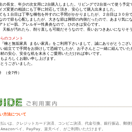
生の長女、年少の次女用に2台購入しました。リビングで2台並べて使う予定
イズ変更の相談にも丁寧に対応して頂き、安心して購入出来ました。
ても１台目は丁寧な梱包を外すのに手間がかかりましたが、２台目は３０分
なので節も心配しましたが、大きな節は脚部の内側だったので、あまり気に
アトピー肌、アレルギー性鼻炎なので、ひのきは安心です。
、天板が汚れたら、削り直しも可能だそうなので、長いおつきあいになりそ
からのコメント
は『檜と無垢家具 まるい家具』をご利用下さいまして、誠にありがとうござ
ない組立てで手間をお掛けして恐縮でしたが、お子さんとご一緒に組んでいた
素材の安心、安全な机を末永くご愛用いただければ幸いです。
ともよろしくお願い申し上げます。
がとうございました。
件 （全7件）
払い方法について
支払いは、クレジットカード決済、コンビニ決済、代金引換、銀行振込、郵便
Amazonペイ、PayPay、楽天ペイ、がご利用いただけます。