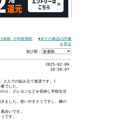
IS規格 小学校用机
▼全ての商品の評価
を見る
並び順：
2025-02-09
20:50:07
、２人での組み立て推奨です。)
必要でした。
やのり、クレヨンなどを収納し学校生活
届きました。使いやすそうですし、檜の
・風合いです。
ようです。