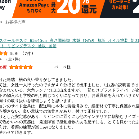
> お客様の声
の声
スクールデスク 65×45cm 高さ調節脚 木製 ひのき 無垢 オイル塗装 新J
ト リビングデスク 通販 国産
5.0
(7件)
件 （全7件）
すめ度
ベーベ様
けた途端、檜の良い香りがしてきました。
ては、女性一人行ったのですが４０分ほどで出来ました。(お店の説明書では
含まれている、六角レンチでほぼ出来ますが、一部だけプラスドライバーが
下の物入れも学校の机と同じつくりになっており、お道具箱を入れてハサミ
周りの取り扱いを練習しようと思います。
ョンのサイド金具は、配送時に本体に装着済みで、緩衝材で丁寧に保護され
を壊さない、良い意味での無骨さがあり、付けて正解でした。
りとした安定感があり、リビングに置くにも他のインテリアに馴染むサイズ
で温かい木の質感は、発達障害で感覚過敏のある息子にも、とても良かった
向け、着席の練習が楽しみになりました。
使わせて頂きます。