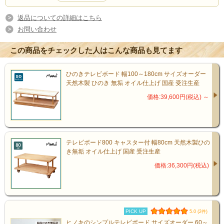
高さ34cm(内寸21cm)
返品についての詳細はこちら
お問い合わせ
素材
この商品をチェックした人はこんな商品も見てます
国産ひのき無垢材[節少なめ]
ひのきテレビボード 幅100～180cm サイズオーダー
キャスター付き
天然木製 ひのき 無垢 オイル仕上げ 国産 受注生産
価格:39,600円(税込)
～
塗料
天然ナチュラルオイル
（亜麻仁油 / 大豆油 / ヒマシ油 / ヒマワ
テレビボード800 キャスター付 幅80cm 天然木製ひの
き無垢 オイル仕上げ 国産 受注生産
リ油）
価格:36,300円(税込)
仕様
日本製 / 完成品
PICK UP
5.0 (2件)
ヒノキのシンプルテレビボード サイズオーダー 60～