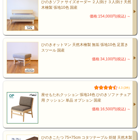
ひのきソファ サイズオーダー ２人掛け ３人掛け 天然
木檜製 張地10色 国産
価格:154,000円(税込)
～
ひのきオットマン 天然木檜製 無垢 張地10色 足置き
スツール 国産
価格:34,100円(税込)
～
4.3 (3件)
座せもたれクッション 張地14色 ひのきソファ チェア
用 クッション 単品 オプション 国産
価格:16,500円(税込)
～
ひのきこたつ 75×75cm コタツテーブル 炬燵 天然木製