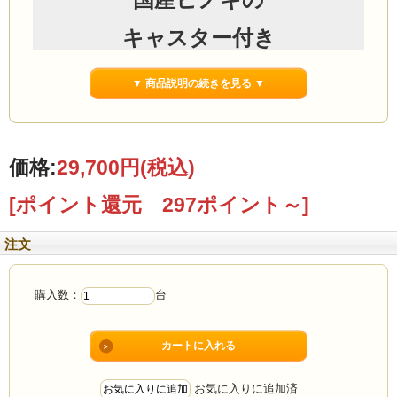
キャスター付き
テレビボード
▼ 商品説明の続きを見る ▼
便利に移動できるので、
価格:
29,700円
(税込)
オーディオラックなど、
使い方はあなた次第。
[ポイント還元 297ポイント～]
注文
商品仕様
購入数：
台
サイズ
幅60cm
奥行44cm
お気に入りに追加済