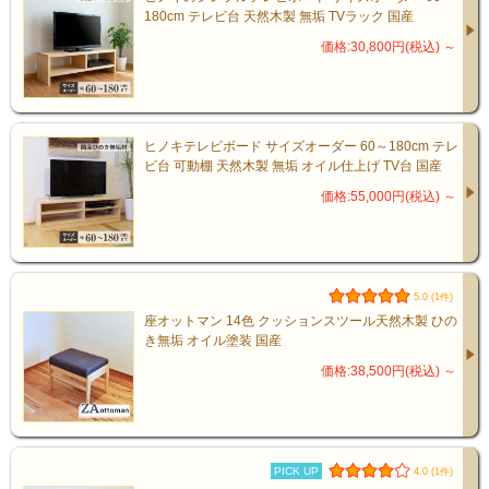
180cm テレビ台 天然木製 無垢 TVラック 国産
※受注生産のため1ヶ月～の納期になり
価格:30,800円(税込)
～
ます。
ご不明な点はお気軽にお問い合わせ下さ
い。
ヒノキテレビボード サイズオーダー 60～180cm テレ
ビ台 可動棚 天然木製 無垢 オイル仕上げ TV台 国産
価格:55,000円(税込)
～
5.0 (1件)
座オットマン 14色 クッションスツール天然木製 ひの
き無垢 オイル塗装 国産
価格:38,500円(税込)
～
PICK UP
4.0 (1件)