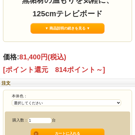
無垢材の温もりを気軽に、
125cmテレビボード
何となく選んだテレビ台から、
▼ 商品説明の続きを見る ▼
“やすらげる場所”
へ変わる一台へ
価格:
81,400円
(税込)
「125テレビボード Low 」
[ポイント還元 814ポイント～]
注文
本体色：
購入数：
台