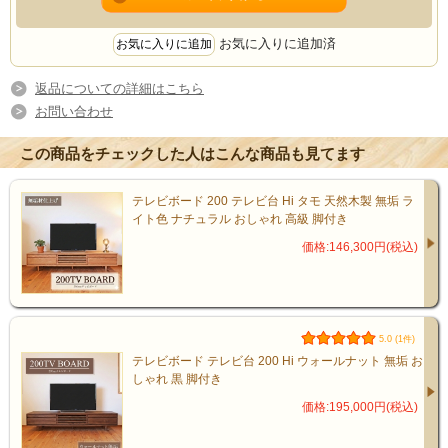
お気に入りに追加済
返品についての詳細はこちら
お問い合わせ
この商品をチェックした人はこんな商品も見てます
匠の技が生む、丈夫で美しい仕上
テレビボード 200 テレビ台 Hi タモ 天然木製 無垢 ラ
イト色 ナチュラル おしゃれ 高級 脚付き
がり
価格:146,300円(税込)
角の接合部分には、伝統技法「5枚接ぎ」を
採用。
5.0 (1件)
テレビボード テレビ台 200 Hi ウォールナット 無垢 お
熟練の職人が一つひとつ丁寧に仕上げたこ
しゃれ 黒 脚付き
とで、高い耐久性と美しい見た目の両立を
価格:195,000円(税込)
実現しています。