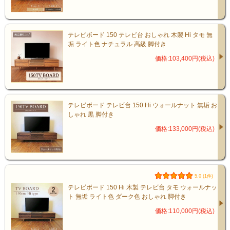
テレビボード 150 テレビ台 おしゃれ 木製 Hi タモ 無
垢 ライト色 ナチュラル 高級 脚付き
価格:103,400円(税込)
テレビボード テレビ台 150 Hi ウォールナット 無垢 お
しゃれ 黒 脚付き
価格:133,000円(税込)
5.0 (1件)
テレビボード 150 Hi 木製 テレビ台 タモ ウォールナッ
本体カラーは2色からお選びくださ
ト 無垢 ライト色 ダーク色 おしゃれ 脚付き
価格:110,000円(税込)
い。