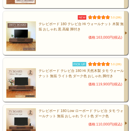
NEW
5.0 (2件)
見た目も収納力も、妥協しない
テレビボード 180 テレビ台 Hi ウォールナット 木製 無
垢 おしゃれ 黒 高級 脚付き
価格:163,000円(税込)
引出しには、DVDやゲーム機、小物もすっ
きり整頓。
“見せない収納”で生活感を抑えた空間に。
PICK UP
5.0 (2件)
中央の格子戸からはリモコン操作も可能
テレビボード テレビ台 180 Hi 天然木製 タモ ウォール
ナット 無垢 ライト色 ダーク色 おしゃれ 脚付き
で、デザイン性と利便性を兼ね備えていま
価格:119,900円(税込)
す。
テレビボード 180 Low ローボード テレビ台 タモ ウォ
ールナット 無垢 おしゃれ ライト色 ダーク色
価格:110,000円(税込)