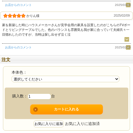
お店からのコメント
2025/03/29
2025/02/09
かりん様
家を新築した時にハウスメーカーさんが見学会用の家具を設置したのがこちらのTVボー
ドとリビングテーブルでした。色のバランスも雰囲気も我が家に合っていて夫婦共々一
目惚れしたのですが、当時は探し出せず泣く泣
お店からのコメント
2025/02/10
「“せっかく整えたリビングなの
注文
に、テレビ周りだけしっくりこな
本体色：
い”」そんな方へ。
購入数：
台
お気に入りに追加済