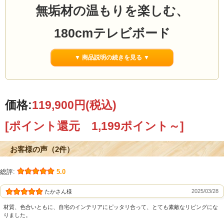
無垢材の温もりを楽しむ、
180cmテレビボード
何となく選んだテレビ台から、
▼ 商品説明の続きを見る ▼
“家族が集まる場所”
へ変わる一台へ
価格:
119,900円
(税込)
「180テレビボード Hi 」
[ポイント還元 1,199ポイント～]
お客様の声（2件）
総評:
5.0
2025/03/28
たかさん様
材質、色合いともに、自宅のインテリアにピッタリ合って、とても素敵なリビングにな
りました。