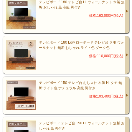
テレビボード 180 テレビ台 Hi ウォールナット 木製 無
垢 おしゃれ 黒 高級 脚付き
価格:163,000円(税込)
見た目も収納力も、妥協しない
テレビボード 180 Low ローボード テレビ台 タモ ウォ
ールナット 無垢 おしゃれ ライト色 ダーク色
引出しには、DVDやゲーム機、小物もすっ
価格:110,000円(税込)
きり整頓。
“見せない収納”で生活感を抑えた空間に。
テレビボード 150 テレビ台 おしゃれ 木製 Hi タモ 無
中央の格子戸からはリモコン操作も可能
垢 ライト色 ナチュラル 高級 脚付き
で、デザイン性と利便性を兼ね備えていま
価格:103,400円(税込)
す。
テレビボード テレビ台 150 Hi ウォールナット 無垢 お
しゃれ 黒 脚付き