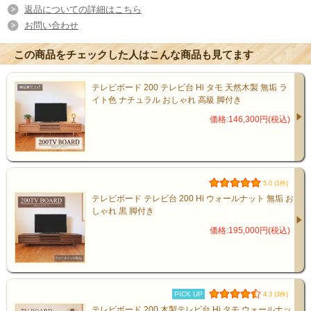
返品についての詳細はこちら
お問い合わせ
この商品をチェックした人はこんな商品も見てます
テレビボード 200 テレビ台 Hi タモ 天然木製 無垢 ラ
イト色 ナチュラル おしゃれ 高級 脚付き
価格:146,300円(税込)
匠の技が生む、丈夫で美しい仕上
5.0 (1件)
がり
テレビボード テレビ台 200 Hi ウォールナット 無垢 お
しゃれ 黒 脚付き
価格:195,000円(税込)
角の接合部分には、伝統技法「5枚接ぎ」を
採用。
熟練の職人が一つひとつ丁寧に仕上げたこ
PICK UP
4.3 (3件)
テレビボード 200 木製テレビ台 Hi タモ ウォールナッ