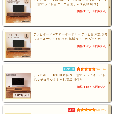
とで、高い耐久性と美しい見た目の両立を
ト 無垢 ライト色 ダーク色 おしゃれ 高級 脚付き
実現しています。
価格:152,900円(税込)
テレビボード 200 ローボード Low テレビ台 木製 タモ
ウォールナット おしゃれ 無垢 ライト色 ダーク色
価格:128,700円(税込)
PICK UP
5.0 (1件)
テレビボード 180 Hi 木製 タモ 無垢 テレビ台 ライト
色 ナチュラル おしゃれ 高級 脚付き
価格:115,500円(税込)
NEW
5.0 (2件)