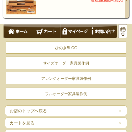
価格:89,980円(税込)
ひのきBLOG
サイズオーダー家具製作例
商品仕様
アレンジオーダー家具製作例
フルオーダー家具製作例
サイズ
幅180cm
お店のトップへ戻る
奥行40cm
高さ40cm
カートを見る