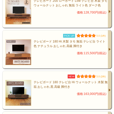
テレビボード 200 ローボード Low テレビ台 木製 タモ
採用。
ウォールナット おしゃれ 無垢 ライト色 ダーク色
価格:128,700円(税込)
熟練の職人が一つひとつ丁寧に仕上げたこ
とで、高い耐久性と美しい見た目の両立を
実現しています。
PICK UP
5.0 (1件)
テレビボード 180 Hi 木製 タモ 無垢 テレビ台 ライト
色 ナチュラル おしゃれ 高級 脚付き
価格:115,500円(税込)
NEW
5.0 (2件)
テレビボード 180 テレビ台 Hi ウォールナット 木製 無
垢 おしゃれ 黒 高級 脚付き
価格:163,000円(税込)