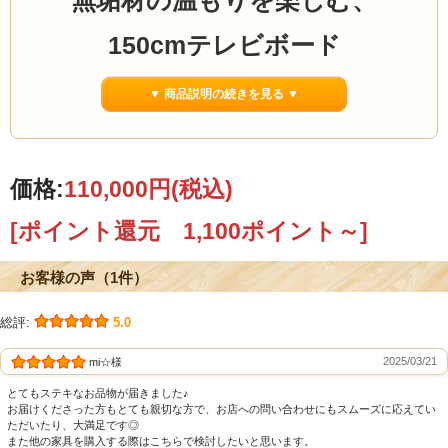
無垢材の温もりを楽しむ、
150cmテレビボード
何となく選んだテレビ台から、
▼ 商品説明の続きを見る ▼
“家族が集まる場所”
へ変わる一台へ
価格:
110,000円
(税込)
「150テレビボード Hi 」
[ポイント還元 1,100ポイント～]
お客様の声（1件）
総評:
5.0
2025/03/21
mi☆様
とてもステキなお品物が届きました♪
お届けくださった方もとても親切な方で、お店への問い合わせにもスムーズに応えてい
ただいたり、大満足です◎
また他の家具を購入する際はこちらで検討したいと思います。