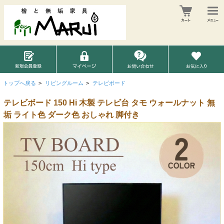
トップへ戻る
>
リビングルーム
>
テレビボード
テレビボード 150 Hi 木製 テレビ台 タモ ウォールナット 無
垢 ライト色 ダーク色 おしゃれ 脚付き