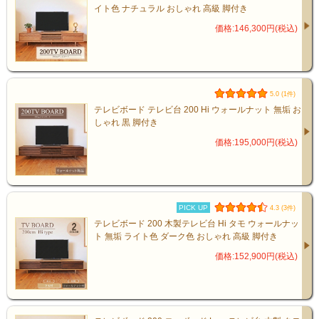
イト色 ナチュラル おしゃれ 高級 脚付き
価格:146,300円(税込)
5.0 (1件)
テレビボード テレビ台 200 Hi ウォールナット 無垢 お
しゃれ 黒 脚付き
価格:195,000円(税込)
PICK UP
4.3 (3件)
テレビボード 200 木製テレビ台 Hi タモ ウォールナッ
匠の技が生む、丈夫で美しい仕上
ト 無垢 ライト色 ダーク色 おしゃれ 高級 脚付き
価格:152,900円(税込)
がり
角の接合部分には、伝統技法「5枚接ぎ」を