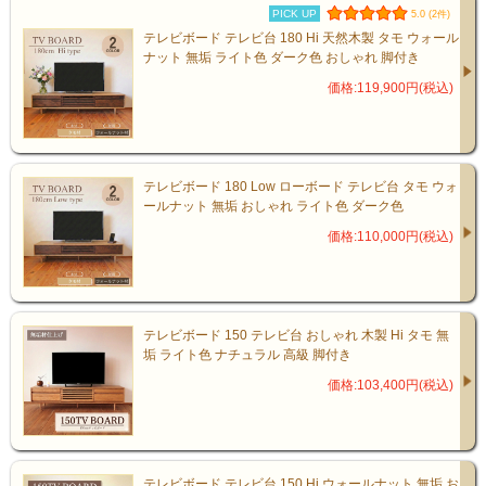
PICK UP
5.0 (2件)
テレビボード テレビ台 180 Hi 天然木製 タモ ウォール
ナット 無垢 ライト色 ダーク色 おしゃれ 脚付き
価格:119,900円(税込)
テレビボード 180 Low ローボード テレビ台 タモ ウォ
ールナット 無垢 おしゃれ ライト色 ダーク色
見た目も収納力も、妥協しない
価格:110,000円(税込)
引出しには、DVDやゲーム機、小物もすっ
きり整頓。
テレビボード 150 テレビ台 おしゃれ 木製 Hi タモ 無
垢 ライト色 ナチュラル 高級 脚付き
“見せない収納”で生活感を抑えた空間に。
価格:103,400円(税込)
中央の格子戸からはリモコン操作も可能
で、デザイン性と利便性を兼ね備えていま
す。
テレビボード テレビ台 150 Hi ウォールナット 無垢 お