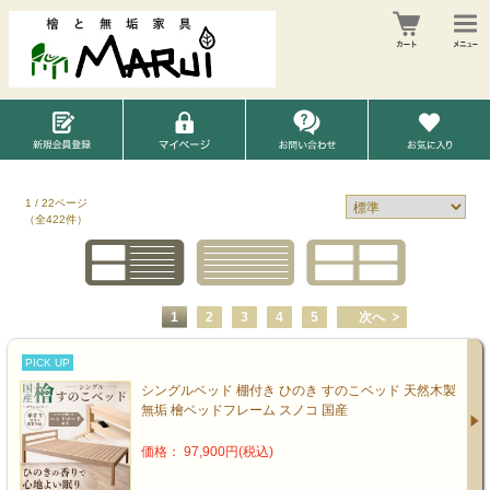
1 / 22ページ
（全422件）
1
2
3
4
5
次へ
PICK UP
シングルベッド 棚付き ひのき すのこベッド 天然木製
無垢 檜ベッドフレーム スノコ 国産
価格： 97,900円(税込)