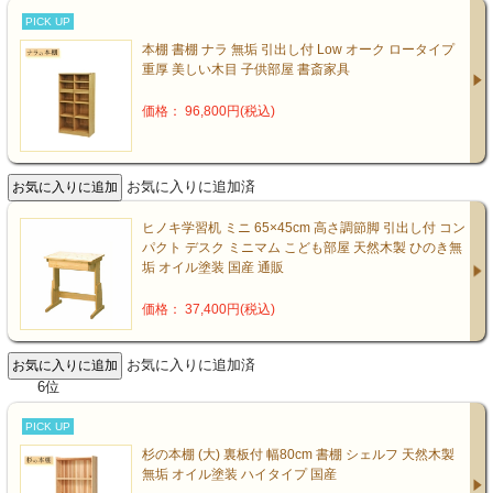
PICK UP
本棚 書棚 ナラ 無垢 引出し付 Low オーク ロータイプ
重厚 美しい木目 子供部屋 書斎家具
価格： 96,800円(税込)
お気に入りに追加済
ヒノキ学習机 ミニ 65×45cm 高さ調節脚 引出し付 コン
パクト デスク ミニマム こども部屋 天然木製 ひのき無
垢 オイル塗装 国産 通販
価格： 37,400円(税込)
お気に入りに追加済
6位
PICK UP
杉の本棚 (大) 裏板付 幅80cm 書棚 シェルフ 天然木製
無垢 オイル塗装 ハイタイプ 国産