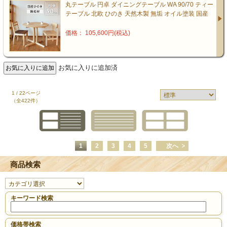
丸テーブル 円卓 ダイニングテーブル WA 90/70 ティー
テーブル 北欧 ひのき 天然木製 無垢 オイル塗装 国産
価格： 105,600円(税込)
お気に入りに追加済
1 / 22ページ
（全422件）
1
2
3
4
5
次へ
商品検索
キーワード検索
価格帯検索