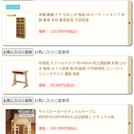
PICK UP
本棚 書棚 ナラ 引出し付 無垢 Hi オーク ハイタイプ 木
製 重厚 木目 書斎家具 子供部屋
価格： 110,000円(税込)
お気に入りに追加済
学習机 スクールデスク 65×45cm 高さ調節脚 木製 ひの
き 無垢 オイル塗装 新JIS規格 小学校用机 コンパクト
リビングデスク 通販 国産
価格： 28,600円(税込)
お気に入りに追加済
サイズオーダーナチュラルテーブル
W200×D100×H35cm ほぼ節無し ナチュラル色
価格： 242,000円(税込)